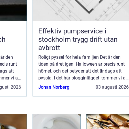
Effektiv pumpservice i
ch
stockholm trygg drift utan
avbrott
 är den
Roligt pyssel för hela familjen Det är den
ecis runt
tiden på året igen! Halloween är precis runt
dags att
hörnet, och det betyder att det är dags att
mmer vi att
pyssla. I det här blogginlägget kommer vi att
dela med oss av tio av v&...
gusti 2026
Johan Norberg
03 augusti 2026