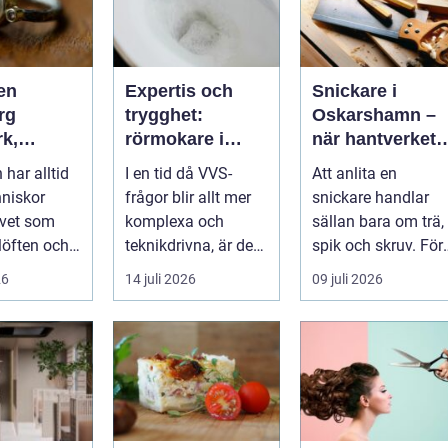
en
Expertis och
Snickare i
rg
trygghet:
Oskarshamn –
rk,
rörmokare i
när hantverket
a och
jämtland
gör skillnad i
har alltid
I en tid då VVS-
Att anlita en
igt
vardagen
nniskor
frågor blir allt mer
snickare handlar
t som
komplexa och
sällan bara om trä,
löften och
teknikdrivna, är det
spik och skruv. För
ättelser
viktigare &a...
många i ...
26
14 juli 2026
09 juli 2026
n....