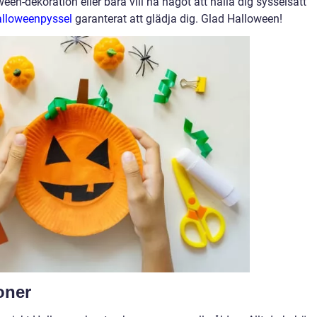
een-dekoration eller bara vill ha något att hålla dig sysselsatt
alloweenpyssel
garanterat att glädja dig. Glad Halloween!
oner