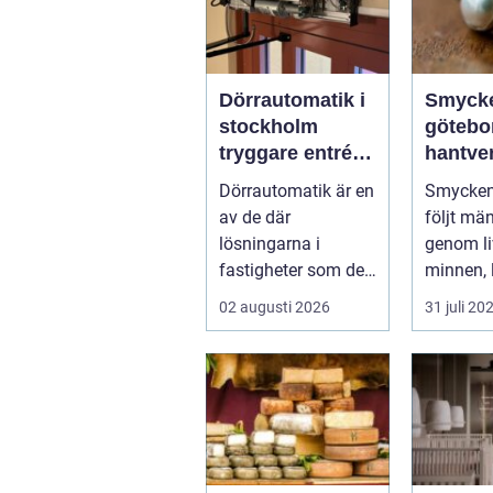
Dörrautomatik i
Smyck
stockholm
götebo
tryggare entréer
hantve
och bättre
histori
Dörrautomatik är en
Smycken 
tillgänglighet
personl
av de där
följt mä
uttryck
lösningarna i
genom live
fastigheter som de
minnen, 
flesta tar för given
tysta ber
02 augusti 2026
31 juli 20
tills den sakna...
nära hude