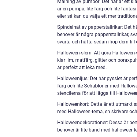
Målning av pumpor: Det här är ett kl
är en pumpa, lite färg och lite fanta
eller så kan du välja ett mer traditio
Spindelnät av papperstallrikar: Det hä
behöver är några papperstallrikar, sv
svarta och häfta sedan ihop dem till 
Halloween-slem: Att göra Halloween-sl
klar lim, matfärg, glitter och boraxpu
är perfekt att leka med.
Halloweenljus: Det här pysslet är perfe
färg och lite Schabloner med Hallow
stencilerna för att lägga till Hallowe
Halloweenkort: Detta är ett utmärkt sä
med Halloween-tema, en skrivare oc
Halloweendekorationer: Dessa är perfe
behöver är lite band med halloweent