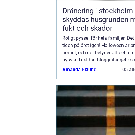
Dränering i stockholm så
skyddas husgrunden 
fukt och skador
Roligt pyssel för hela familjen Det
tiden på året igen! Halloween är pr
hörnet, och det betyder att det är 
pyssla. I det här blogginlägget ko
dela med oss av tio av v&...
Amanda Eklund
05 au