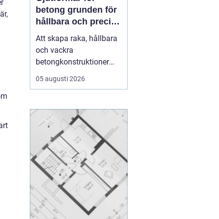
r
betong grunden för
är,
hållbara och precisa
konstruktioner
Att skapa raka, hållbara
och vackra
betongkonstruktioner
handlar inte bara om rätt
05 augusti 2026
betongrecept eller bra
som
armering. En stor del av
resultatet avgörs av
formen.
gjutformar för
art
betong
...