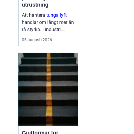
utrustning
Att hantera
tunga lyft
handlar om långt mer än
rå styrka. I industri,
byggprojekt och
05 augusti 2026
infrastruktur kan ett
enda felbeslut leda till
allvarliga skador på
människor, maskiner och
byggnader. Samtidigt ...
Gjutformar för