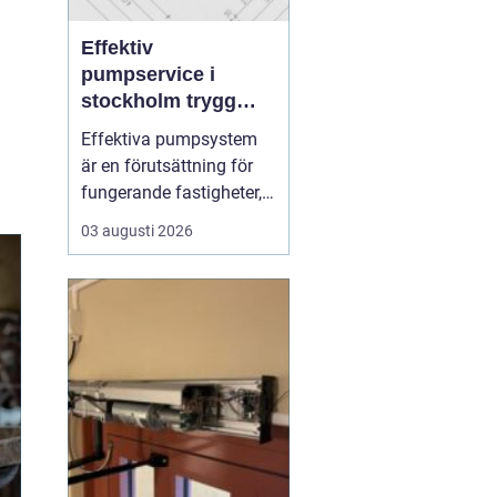
Effektiv
pumpservice i
stockholm trygg
drift utan avbrott
Effektiva pumpsystem
är en förutsättning för
fungerande fastigheter,
hållbara VA-nät och
03 augusti 2026
trygg hantering av både
dricks- och
avloppsvatten. När en
pump stannar oväntat
märks det direkt: vatten
samlas där det inte ska
vara, produktion
avstannar eller ...