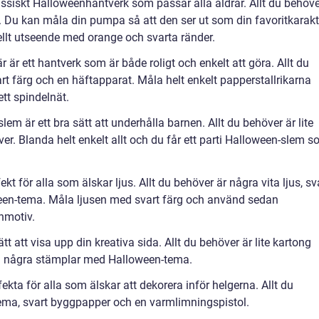
assiskt Halloweenhantverk som passar alla åldrar. Allt du behöve
si. Du kan måla din pumpa så att den ser ut som din favoritkarakt
nellt utseende med orange och svarta ränder.
r är ett hantverk som är både roligt och enkelt att göra. Allt du
art färg och en häftapparat. Måla helt enkelt papperstallrikarna
ett spindelnät.
em är ett bra sätt att underhålla barnen. Allt du behöver är lite
lver. Blanda helt enkelt allt och du får ett parti Halloween-slem 
kt för alla som älskar ljus. Allt du behöver är några vita ljus, sv
een-tema. Måla ljusen med svart färg och använd sedan
enmotiv.
tt att visa upp din kreativa sida. Allt du behöver är lite kartong
h några stämplar med Halloween-tema.
kta för alla som älskar att dekorera inför helgerna. Allt du
ema, svart byggpapper och en varmlimningspistol.