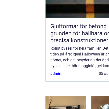
Gjutformar för betong
grunden för hållbara o
precisa konstruktioner
Roligt pyssel för hela familjen Det
tiden på året igen! Halloween är pr
hörnet, och det betyder att det är 
pyssla. I det här blogginlägget ko
dela med oss av tio av v&...
admin
05 au