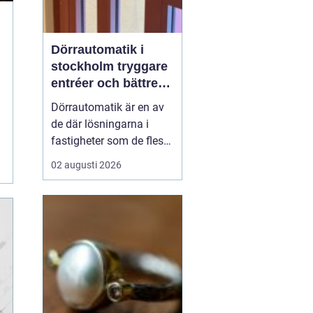
Dörrautomatik i
stockholm tryggare
entréer och bättre
tillgänglighet
Dörrautomatik är en av
de där lösningarna i
fastigheter som de flesta
tar för given tills den
02 augusti 2026
saknas eller slutar
fungera. I trapphus,
vårdlokaler, kontor och
butiker gör automatiska
dörrar vardagen enklare,
särskilt för personer med
nedsatt rörligh...