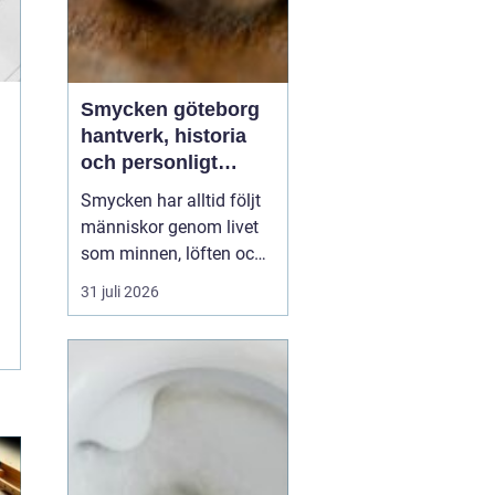
Smycken göteborg
hantverk, historia
och personligt
uttryck
Smycken har alltid följt
människor genom livet
som minnen, löften och
tysta berättelser nära
31 juli 2026
huden. I Göteborg lever
den traditionen starkt
vidare. Här möts
klassiskt hantverk,
samtida design och en
vardaglig närhet, där
kunden ofta kliver rakt in
i...