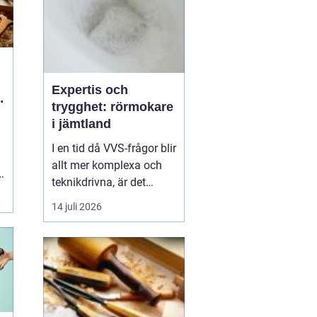
Expertis och
trygghet: rörmokare
i jämtland
I en tid då VVS-frågor blir
allt mer komplexa och
teknikdrivna, är det
viktigare än någonsin att
14 juli 2026
ha tillgång till kunniga
rörmokare i Jämtlan...