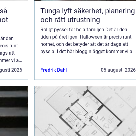
Tunga lyft säkerhet, planering
mot
och rätt utrustning
Roligt pyssel för hela familjen Det är den
tiden på året igen! Halloween är precis runt
 är den
hörnet, och det betyder att det är dags att
ecis runt
pyssla. I det här blogginlägget kommer vi att
dags att
dela med oss av tio av v&...
mmer vi att
gusti 2026
Fredrik Dahl
05 augusti 2026