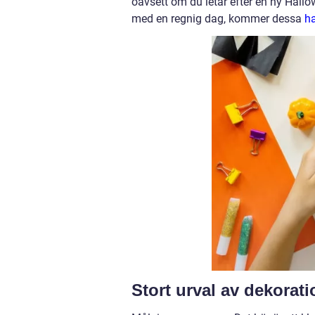
oavsett om du letar efter en ny Hallow
med en regnig dag, kommer dessa
h
Stort urval av dekorati