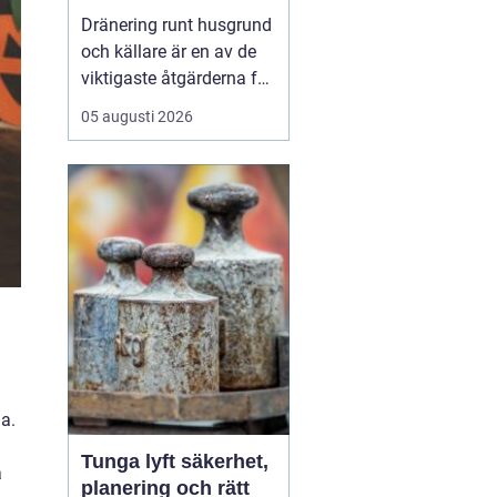
husgrunden mot
Dränering runt husgrund
fukt och skador
och källare är en av de
viktigaste åtgärderna för
att skydda en fastighet
05 augusti 2026
på lång sikt. I
Stockholm, där
markförhållanden, äldre
bebyggelse och kraftiga
regn skapar extra
påfrestningar, kan en
genomtänkt dränering
vara skillna...
la.
Tunga lyft säkerhet,
å
planering och rätt