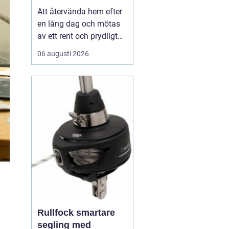
Att återvända hem efter
en lång dag och mötas
av ett rent och prydligt
hem är en känsla som
06 augusti 2026
många av oss strävar
efter. I en hektisk stad
som Stockholm, där tid
är en värdefull resurs,
kan det...
Rullfock smartare
segling med