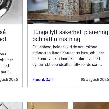
Tunga lyft säkerhet, planering
mot
och rätt utrustning
Falkenberg, beläget vid de natursköna
stränderna längs Kattegatts kust, erbjuder
köna
inte bara vackra landskap utan även ett
erbjuder
dynamiskt boendealternativ för de som
en ett
söker efter nya möjligheter. Staden har blivit
e som
ett ...
 har blivit
gusti 2026
Fredrik Dahl
05 augusti 2026