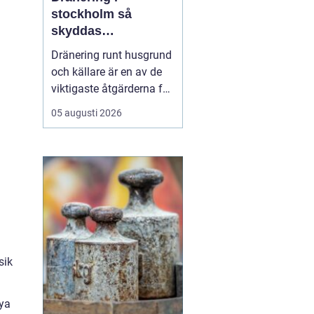
stockholm så
skyddas
husgrunden mot
Dränering runt husgrund
fukt och skador
och källare är en av de
viktigaste åtgärderna för
att skydda en fastighet
05 augusti 2026
på lång sikt. I
Stockholm, där
markförhållanden, äldre
bebyggelse och kraftiga
regn skapar extra
påfrestningar, kan en
genomtänkt dränering
vara skillna...
sik
Nya