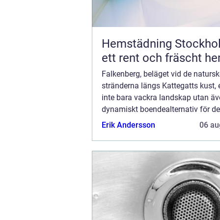
Hemstädning Stockho
ett rent och fräscht h
Falkenberg, beläget vid de naturs
stränderna längs Kattegatts kust, 
inte bara vackra landskap utan äv
dynamiskt boendealternativ för d
söker efter nya möjligheter. Staden
Erik Andersson
06 au
ett ...