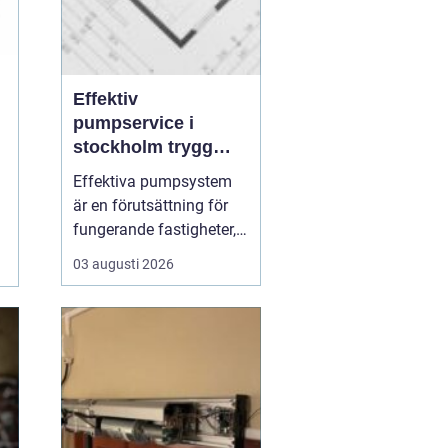
Effektiv
pumpservice i
stockholm trygg
drift utan avbrott
Effektiva pumpsystem
är en förutsättning för
fungerande fastigheter,
hållbara VA-nät och
03 augusti 2026
trygg hantering av både
dricks- och
avloppsvatten. När en
pump stannar oväntat
märks det direkt: vatten
samlas där det inte ska
vara, produktion
avstannar eller ...