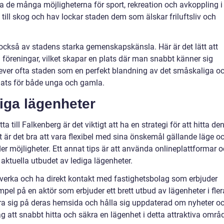
 de många möjligheterna för sport, rekreation och avkoppling i
ill skog och hav lockar staden dem som älskar friluftsliv och
 också av stadens starka gemenskapskänsla. Här är det lätt att
föreningar, vilket skapar en plats där man snabbt känner sig
ver ofta staden som en perfekt blandning av det småskaliga o
 plats för både unga och gamla.
ediga lägenheter
ta till Falkenberg är det viktigt att ha en strategi för att hitta de
 är det bra att vara flexibel med sina önskemål gällande läge o
er möjligheter. Ett annat tips är att använda onlineplattformar 
t aktuella utbudet av lediga lägenheter.
verka och ha direkt kontakt med fastighetsbolag som erbjuder
mpel på en aktör som erbjuder ett brett utbud av lägenheter i fler
era sig på deras hemsida och hålla sig uppdaterad om nyheter o
g att snabbt hitta och säkra en lägenhet i detta attraktiva områ