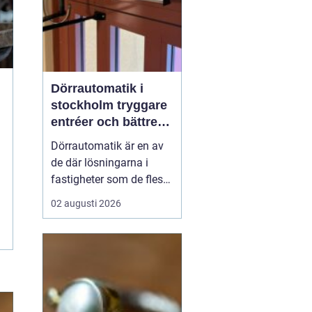
Dörrautomatik i
stockholm tryggare
entréer och bättre
tillgänglighet
Dörrautomatik är en av
de där lösningarna i
fastigheter som de flesta
tar för given tills den
02 augusti 2026
saknas eller slutar
fungera. I trapphus,
vårdlokaler, kontor och
butiker gör automatiska
dörrar vardagen enklare,
särskilt för personer med