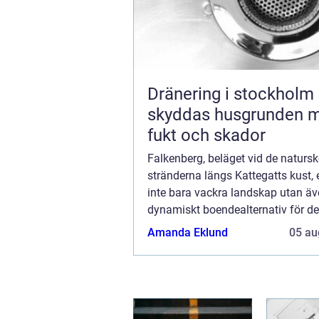
Dränering i stockholm så
skyddas husgrunden 
fukt och skador
Falkenberg, beläget vid de naturs
stränderna längs Kattegatts kust, 
inte bara vackra landskap utan äv
dynamiskt boendealternativ för d
söker efter nya möjligheter. Staden
Amanda Eklund
05 au
ett ...