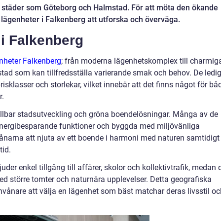
rre städer som Göteborg och Halmstad. För att möta den ökande
a lägenheter i Falkenberg att utforska och överväga.
i Falkenberg
enheter Falkenberg
; från moderna lägenhetskomplex till charmig
n stad som kan tillfredsställa varierande smak och behov. De ledi
risklasser och storlekar, vilket innebär att det finns något för bå
r.
hållbar stadsutveckling och gröna boendelösningar. Många av de
energibesparande funktioner och byggda med miljövänliga
nvånarna att njuta av ett boende i harmoni med naturen samtidigt
tid.
der enkel tillgång till affärer, skolor och kollektivtrafik, medan 
 större tomter och naturnära upplevelser. Detta geografiska
 invånare att välja en lägenhet som bäst matchar deras livsstil o