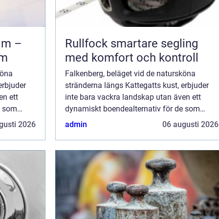
lm –
Rullfock smartare segling
em
med komfort och kontroll
köna
Falkenberg, beläget vid de natursköna
erbjuder
stränderna längs Kattegatts kust, erbjuder
en ett
inte bara vackra landskap utan även ett
e som
dynamiskt boendealternativ för de som
 har blivit
söker efter nya möjligheter. Staden har blivit
gusti 2026
admin
06 augusti 2026
ett ...