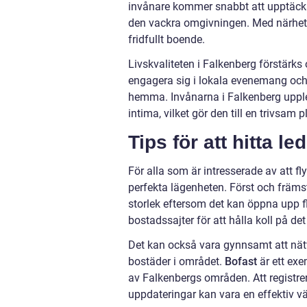
invånare kommer snabbt att upptäcka
den vackra omgivningen. Med närhet t
fridfullt boende.
Livskvaliteten i Falkenberg förstärks
engagera sig i lokala evenemang och 
hemma. Invånarna i Falkenberg upple
intima, vilket gör den till en trivsam
Tips för att hitta l
För alla som är intresserade av att flyt
perfekta lägenheten. Först och främst
storlek eftersom det kan öppna upp fl
bostadssajter för att hålla koll på de
Det kan också vara gynnsamt att nät
bostäder i området.
Bofast
är ett exe
av Falkenbergs områden. Att registr
uppdateringar kan vara en effektiv vä