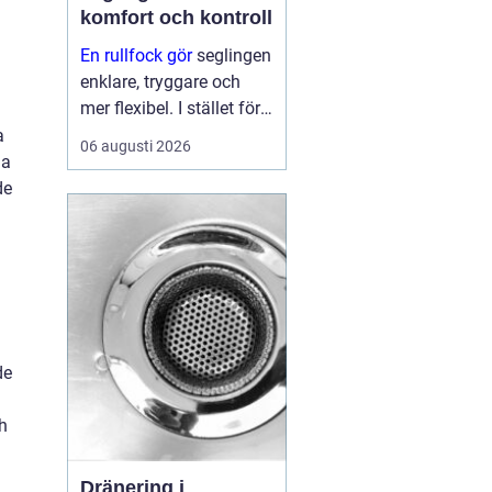
komfort och kontroll
En rullfock gör
seglingen
enklare, tryggare och
mer flexibel. I stället för
att byta försegel varje
a
06 augusti 2026
gång vinden ökar eller
ga
minskar, kan seglaren
de
rulla in eller ut seglet
från sittbrunnen. På så
sätt ...
de
ch
Dränering i