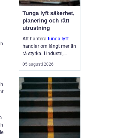
Tunga lyft säkerhet,
planering och rätt
utrustning
Att hantera
tunga lyft
ch
handlar om långt mer än
rå styrka. I industri,
byggprojekt och
05 augusti 2026
infrastruktur kan ett
enda felbeslut leda till
n
allvarliga skador på
ch
människor, maskiner och
och
byggnader. Samtidigt ...
a
ch
de.