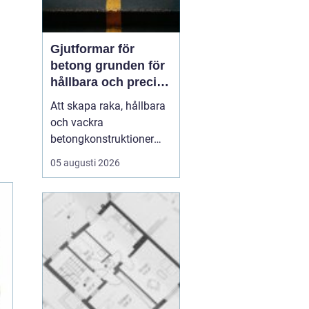
Gjutformar för
betong grunden för
hållbara och precisa
konstruktioner
Att skapa raka, hållbara
och vackra
betongkonstruktioner
handlar inte bara om rätt
05 augusti 2026
betongrecept eller bra
armering. En stor del av
resultatet avgörs av
formen.
gjutformar för
betong
...