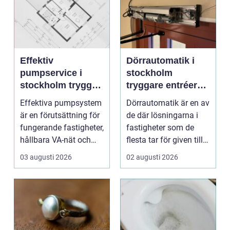
Effektiv
Dörrautomatik i
pumpservice i
stockholm
stockholm trygg
tryggare entréer
drift utan avbrott
och bättre
Effektiva pumpsystem
Dörrautomatik är en av
tillgänglighet
är en förutsättning för
de där lösningarna i
fungerande fastigheter,
fastigheter som de
hållbara VA-nät och
flesta tar för given tills
trygg hante...
den sakna...
03 augusti 2026
02 augusti 2026