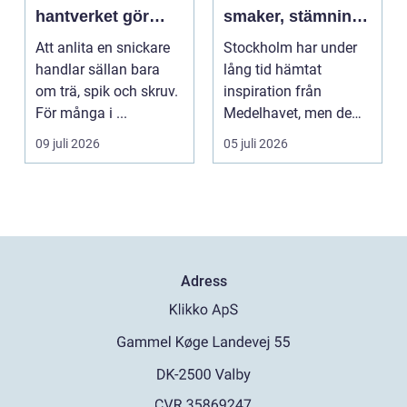
hantverket gör
smaker, stämning
skillnad i vardagen
och smarta val
Att anlita en snickare
Stockholm har under
handlar sällan bara
lång tid hämtat
om trä, spik och skruv.
inspiration från
För många i ...
Medelhavet, men de
senaste åren har
09 juli 2026
05 juli 2026
spanska res...
Adress