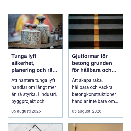
Tunga lyft
Gjutformar för
säkerhet,
betong grunden
planering och rätt
för hållbara och
utrustning
precisa
Att hantera tunga lyft
Att skapa raka,
konstruktioner
handlar om långt mer
hållbara och vackra
än rå styrka. I industri,
betongkonstruktioner
byggprojekt och
handlar inte bara om
infrastruktur ...
rätt betongrecept elle...
05 augusti 2026
05 augusti 2026