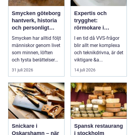
Smycken göteborg
Expertis och
hantverk, historia
trygghet:
och personligt
rörmokare i
uttryck
jämtland
Smycken har alltid följt
I en tid då VVS-frågor
människor genom livet
blir allt mer komplexa
som minnen, löften
och teknikdrivna, är det
och tysta berättelser
viktigare &a...
nära huden....
31 juli 2026
14 juli 2026
Snickare i
Spansk restaurang
Oskarshamn – när
i stockholm