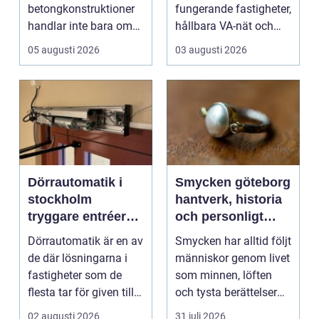
betongkonstruktioner
fungerande fastigheter,
handlar inte bara om
hållbara VA-nät och
rätt betongrecept elle...
trygg hante...
05 augusti 2026
03 augusti 2026
Dörrautomatik i
Smycken göteborg
stockholm
hantverk, historia
tryggare entréer
och personligt
och bättre
uttryck
Dörrautomatik är en av
Smycken har alltid följt
tillgänglighet
de där lösningarna i
människor genom livet
fastigheter som de
som minnen, löften
flesta tar för given tills
och tysta berättelser
den sakna...
nära huden....
02 augusti 2026
31 juli 2026