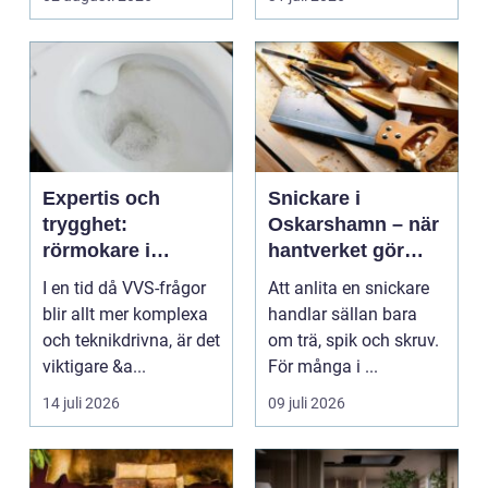
Expertis och
Snickare i
trygghet:
Oskarshamn – när
rörmokare i
hantverket gör
jämtland
skillnad i vardagen
I en tid då VVS-frågor
Att anlita en snickare
blir allt mer komplexa
handlar sällan bara
och teknikdrivna, är det
om trä, spik och skruv.
viktigare &a...
För många i ...
14 juli 2026
09 juli 2026