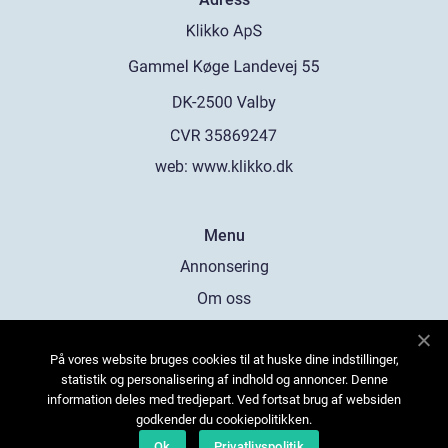
web:
www.klikko.dk
Menu
Annonsering
Om oss
Cookies
På vores website bruges cookies til at huske dine indstillinger,
Kontakta oss
statistik og personalisering af indhold og annoncer. Denne
Sitemap
information deles med tredjepart. Ved fortsat brug af websiden
godkender du cookiepolitikken.
Ok
Privatlivspolitik