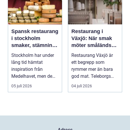
Spansk restaurang
Restaurang i
i stockholm
Växjö: När smak
smaker, stämning
möter småländsk
och smarta val
sjöutsikt
Stockholm har under
Restaurang Växjö är
lång tid hämtat
ett begrepp som
inspiration från
rymmer mer än bara
Medelhavet, men de
god mat. Teleborgs
senaste åren har
slott ...
05 juli 2026
04 juli 2026
spanska res...
Adress