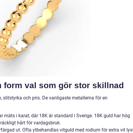
h form val som gör stor skillnad
 slitstyrka och pris. De vanligaste metallerna för en
ngar mäts i karat, där 18K är standard i Sverige. 18K guld har hög
lräckligt hårt för vardagsbruk.
färgad ut. Ofta ytbehandlas vitguld med rodium för extra vit lyst