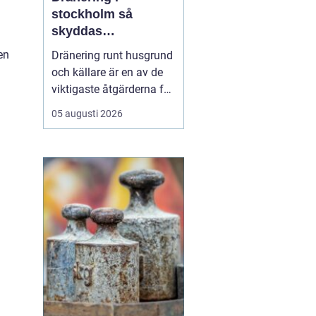
stockholm så
skyddas
husgrunden mot
en
Dränering runt husgrund
fukt och skador
och källare är en av de
viktigaste åtgärderna för
att skydda en fastighet
05 augusti 2026
på lång sikt. I
Stockholm, där
markförhållanden, äldre
bebyggelse och kraftiga
regn skapar extra
påfrestningar, kan en
genomtänkt dränering
vara skillna...