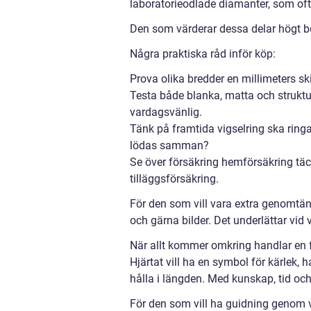
laboratorieodlade diamanter, som oft
Den som värderar dessa delar högt bör
Några praktiska råd inför köp:
Prova olika bredder en millimeters s
Testa både blanka, matta och strukt
vardagsvänlig.
Tänk på framtida vigselring ska ringa
lödas samman?
Se över försäkring hemförsäkring täc
tilläggsförsäkring.
För den som vill vara extra genomtänkt
och gärna bilder. Det underlättar vid
När allt kommer omkring handlar en f
Hjärtat vill ha en symbol för kärlek
hålla i längden. Med kunskap, tid och 
För den som vill ha guidning genom va