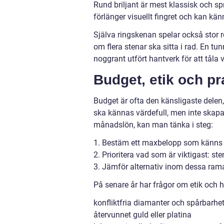
Rund briljant är mest klassisk och sp
förlänger visuellt fingret och kan k
Själva ringskenan spelar också stor ro
om flera stenar ska sitta i rad. En tun
noggrant utfört hantverk för att tåla 
Budget, etik och pr
Budget är ofta den känsligaste delen,
ska kännas värdefull, men inte skapa
månadslön, kan man tänka i steg:
1. Bestäm ett maxbelopp som känns 
2. Prioritera vad som är viktigast: ste
3. Jämför alternativ inom dessa rama
På senare år har frågor om etik och håll
konfliktfria diamanter och spårbarhe
återvunnet guld eller platina