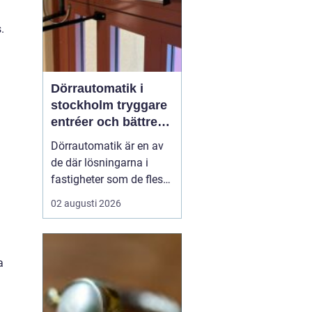
.
Dörrautomatik i
stockholm tryggare
entréer och bättre
tillgänglighet
Dörrautomatik är en av
de där lösningarna i
fastigheter som de flesta
tar för given tills den
02 augusti 2026
saknas eller slutar
fungera. I trapphus,
vårdlokaler, kontor och
a
butiker gör automatiska
dörrar vardagen enklare,
särskilt för personer med