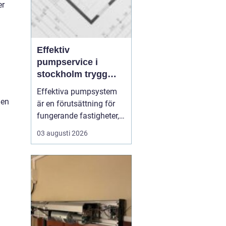
er
Effektiv
pumpservice i
stockholm trygg
drift utan avbrott
Effektiva pumpsystem
gen
är en förutsättning för
fungerande fastigheter,
hållbara VA-nät och
03 augusti 2026
trygg hantering av både
dricks- och
avloppsvatten. När en
pump stannar oväntat
märks det direkt: vatten
samlas där det inte ska
vara, produktion
avstannar eller ...