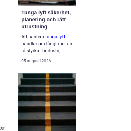
Tunga lyft säkerhet,
planering och rätt
utrustning
Att hantera
tunga lyft
handlar om långt mer än
rå styrka. I industri,
byggprojekt och
05 augusti 2026
infrastruktur kan ett
enda felbeslut leda till
allvarliga skador på
människor, maskiner och
byggnader. Samtidigt ...
er.