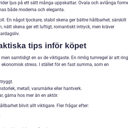
rider ljus på ett sätt många uppskattar. Ovala och avlånga form
ännas både moderna och eleganta.
ll. En något tjockare, stabil skena ger bättre hållbarhet, särskilt
n, nätt skena ger ett luftigt, romantiskt intryck, men kräver
vardagsliv.
aktiska tips inför köpet
 men samtidigt en av de viktigaste. En rimlig tumregel är att rin
 ekonomisk stress. I stället för en fast summa, som en
tryggt.
nstorlek, metall, varumärke eller hantverk.
r, gärna hos mer än en aktör.
barhet blivit allt viktigare. Fler frågar efter:
t