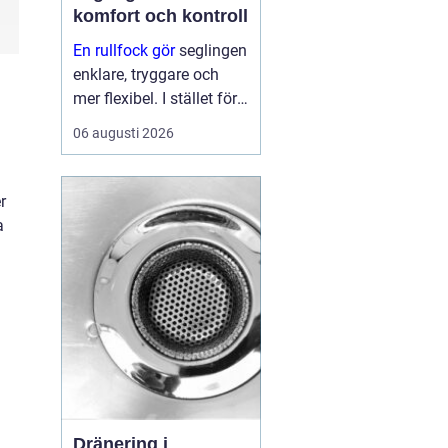
komfort och kontroll
En rullfock gör
seglingen
enklare, tryggare och
mer flexibel. I stället för
att byta försegel varje
06 augusti 2026
gång vinden ökar eller
minskar, kan seglaren
rulla in eller ut seglet
r
från sittbrunnen. På så
a
sätt ...
Dränering i