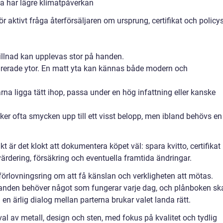
a har lägre klimatpåverkan
 aktivt fråga återförsäljaren om ursprung, certifikat och policys
killnad kan upplevas stor på handen.
urerade ytor. En matt yta kan kännas både modern och
rna ligga tätt ihop, passa under en hög infattning eller kanske
ker ofta smycken upp till ett visst belopp, men ibland behövs en
 är det klokt att dokumentera köpet väl: spara kvitto, certifikat
 värdering, försäkring och eventuella framtida ändringar.
örlovningsring om att få känslan och verkligheten att mötas.
, handen behöver något som fungerar varje dag, och plånboken sk
en ärlig dialog mellan parterna brukar valet landa rätt.
l av metall, design och sten, med fokus på kvalitet och tydlig