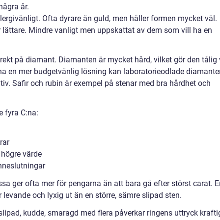
några år.
llergivänligt. Ofta dyrare än guld, men håller formen mycket väl.
r lättare. Mindre vanligt men uppskattat av dem som vill ha en
rekt på diamant. Diamanten är mycket hård, vilket gör den tålig 
 ha en mer budgetvänlig lösning kan laboratorieodlade diamante
nativ. Safir och rubin är exempel på stenar med bra hårdhet och
 fyra C:na:
rar
o högre värde
 inneslutningar
a ger ofta mer för pengarna än att bara gå efter störst carat. E
levande och lyxig ut än en större, sämre slipad sten.
lipad, kudde, smaragd med flera påverkar ringens uttryck kraftig