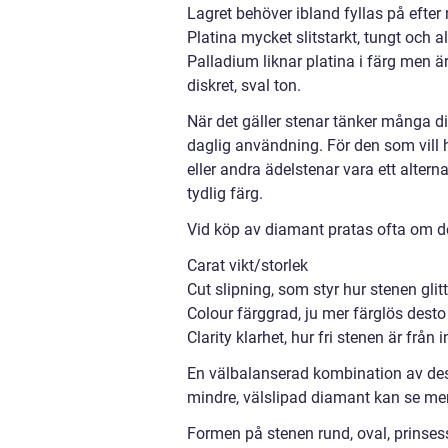
Lagret behöver ibland fyllas på efter 
Platina mycket slitstarkt, tungt och a
Palladium liknar platina i färg men ä
diskret, sval ton.
När det gäller stenar tänker många di
daglig användning. För den som vill
eller andra ädelstenar vara ett alter
tydlig färg.
Vid köp av diamant pratas ofta om de
Carat vikt/storlek
Cut slipning, som styr hur stenen glitt
Colour färggrad, ju mer färglös dest
Clarity klarhet, hur fri stenen är från
En välbalanserad kombination av dess
mindre, välslipad diamant kan se mer 
Formen på stenen rund, oval, prinsess