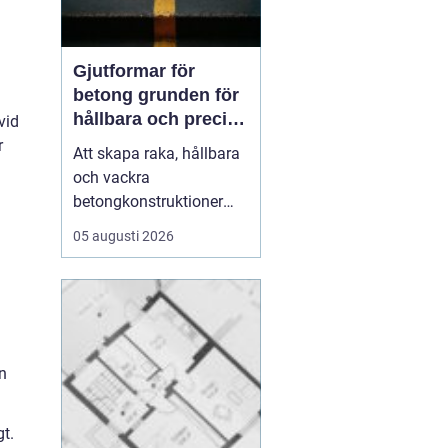
Gjutformar för
betong grunden för
hållbara och precisa
vid
konstruktioner
r
Att skapa raka, hållbara
och vackra
betongkonstruktioner
handlar inte bara om rätt
05 augusti 2026
betongrecept eller bra
armering. En stor del av
resultatet avgörs av
formen.
gjutformar för
betong
...
n
t.