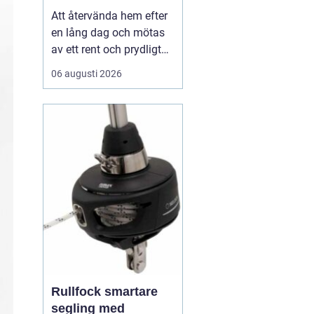
Att återvända hem efter
en lång dag och mötas
av ett rent och prydligt
hem är en känsla som
06 augusti 2026
många av oss strävar
efter. I en hektisk stad
som Stockholm, där tid
är en värdefull resurs,
kan det...
Rullfock smartare
segling med