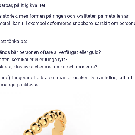
bar, pålitlig kvalitet
s storlek, men formen på ringen och kvaliteten på metallen är
k metall kan till exempel deformeras snabbare, särskilt om person
a att tänka på:
ds bär personen oftare silverfärgat eller guld?
atten, kemikalier eller tunga lyft?
iskreta, klassiska eller mer unika och moderna?
 ring) fungerar ofta bra om man är osäker. Den är tidlös, lätt att
 många prisklasser.