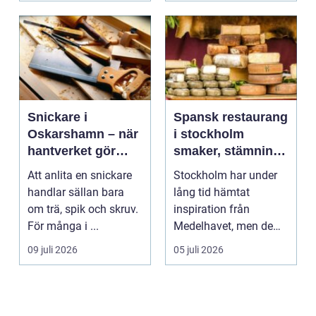
Snickare i
Spansk restaurang
Oskarshamn – när
i stockholm
hantverket gör
smaker, stämning
skillnad i vardagen
och smarta val
Att anlita en snickare
Stockholm har under
handlar sällan bara
lång tid hämtat
om trä, spik och skruv.
inspiration från
För många i ...
Medelhavet, men de
senaste åren har
09 juli 2026
05 juli 2026
spanska res...