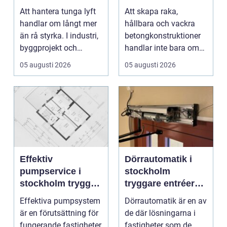
utrustning
precisa
Att hantera tunga lyft
Att skapa raka,
konstruktioner
handlar om långt mer
hållbara och vackra
än rå styrka. I industri,
betongkonstruktioner
byggprojekt och
handlar inte bara om
infrastruktur ...
rätt betongrecept elle...
05 augusti 2026
05 augusti 2026
Effektiv
Dörrautomatik i
pumpservice i
stockholm
stockholm trygg
tryggare entréer
drift utan avbrott
och bättre
Effektiva pumpsystem
Dörrautomatik är en av
tillgänglighet
är en förutsättning för
de där lösningarna i
fungerande fastigheter,
fastigheter som de