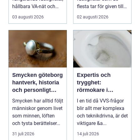
hållbara VA-nät och
flesta tar för given tills
trygg hante...
den sakna...
03 augusti 2026
02 augusti 2026
Smycken göteborg
Expertis och
hantverk, historia
trygghet:
och personligt
rörmokare i
uttryck
jämtland
Smycken har alltid följt
I en tid då VVS-frågor
människor genom livet
blir allt mer komplexa
som minnen, löften
och teknikdrivna, är det
och tysta berättelser
viktigare &a...
nära huden....
31 juli 2026
14 juli 2026