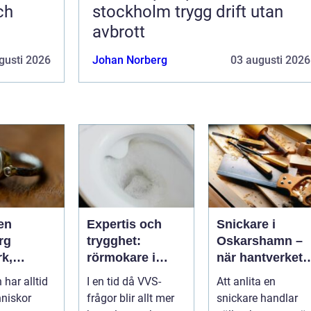
ch
stockholm trygg drift utan
avbrott
gusti 2026
Johan Norberg
03 augusti 2026
en
Expertis och
Snickare i
rg
trygghet:
Oskarshamn –
rk,
rörmokare i
när hantverket
a och
jämtland
gör skillnad i
har alltid
I en tid då VVS-
Att anlita en
igt
vardagen
nniskor
frågor blir allt mer
snickare handlar