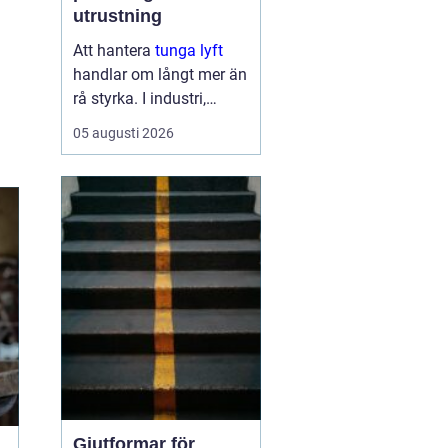
utrustning
Att hantera
tunga lyft
handlar om långt mer än
rå styrka. I industri,
byggprojekt och
05 augusti 2026
infrastruktur kan ett
enda felbeslut leda till
allvarliga skador på
människor, maskiner och
byggnader. Samtidigt ...
Gjutformar för