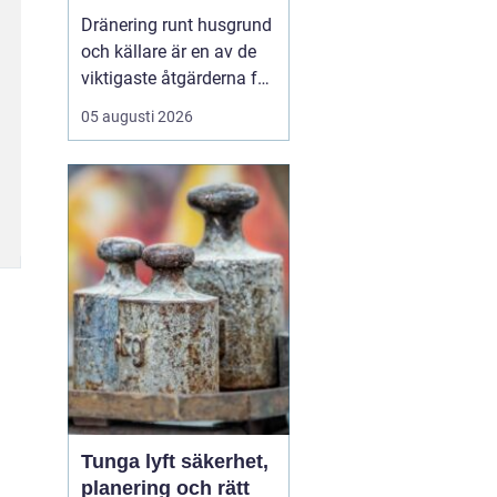
husgrunden mot
Dränering runt husgrund
fukt och skador
och källare är en av de
viktigaste åtgärderna för
att skydda en fastighet
05 augusti 2026
på lång sikt. I
Stockholm, där
markförhållanden, äldre
bebyggelse och kraftiga
regn skapar extra
påfrestningar, kan en
genomtänkt dränering
vara skillna...
Tunga lyft säkerhet,
planering och rätt