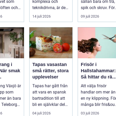
t som
komplexa och
sällan bara om trä,
löften och
teknikdrivna, är det
spik och skruv. För
ättelser
viktigare &a...
många i ...
26
14 juli 2026
09 juli 2026
n....
rang i
Tapas vasastan
Frisör i
 När smak
små rätter, stora
Hallstahammar:
upplevelser
Så hittar du rätt
dsk
salong för din
ng Växjö är
Tapas har gått från
Att välja frisör
kt
stil och vardag
epp som
att vara en spansk
handlar om mer än
mer än bara
bartradition till att
en ny klippning. Fö
 Teleborgs
bli en självklar del
många blir fris&ou.
av Stockholms
26
04 juli 2026
03 juli 2026