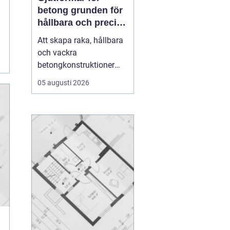
betong grunden för
hållbara och precisa
konstruktioner
Att skapa raka, hållbara
och vackra
betongkonstruktioner
handlar inte bara om rätt
05 augusti 2026
betongrecept eller bra
armering. En stor del av
resultatet avgörs av
formen.
gjutformar för
betong
...