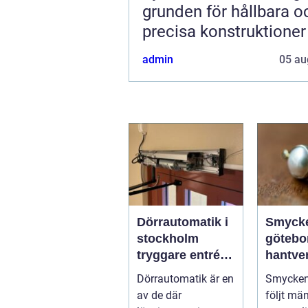
grunden för hållbara o
precisa konstruktioner
admin
05 au
Dörrautomatik i
Smyck
stockholm
götebo
tryggare entréer
hantve
och bättre
histori
Dörrautomatik är en
Smycken 
tillgänglighet
personl
av de där
följt mä
uttryck