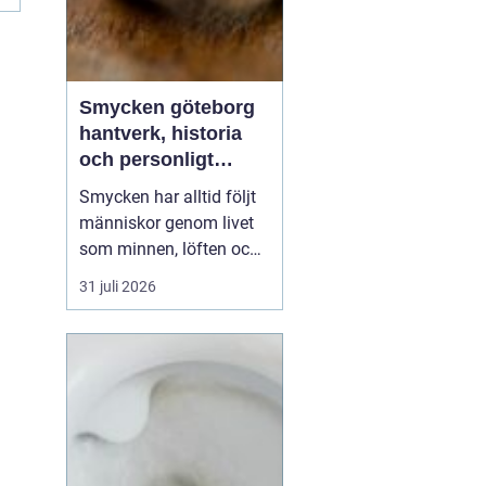
Smycken göteborg
hantverk, historia
och personligt
uttryck
Smycken har alltid följt
människor genom livet
som minnen, löften och
tysta berättelser nära
31 juli 2026
huden. I Göteborg lever
den traditionen starkt
vidare. Här möts
klassiskt hantverk,
samtida design och en
vardaglig närhet, där
kunden ofta kliver rakt in
i...