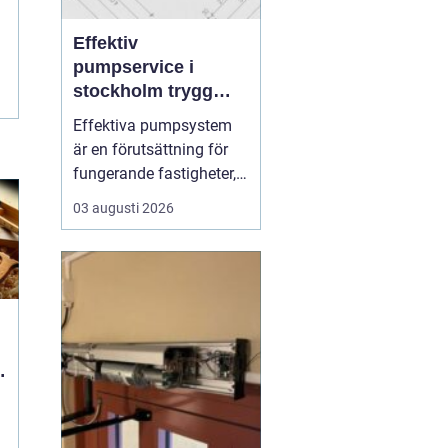
Effektiv
pumpservice i
stockholm trygg
drift utan avbrott
Effektiva pumpsystem
är en förutsättning för
fungerande fastigheter,
hållbara VA-nät och
03 augusti 2026
trygg hantering av både
dricks- och
avloppsvatten. När en
pump stannar oväntat
märks det direkt: vatten
samlas där det inte ska
vara, produktion
avstannar eller ...