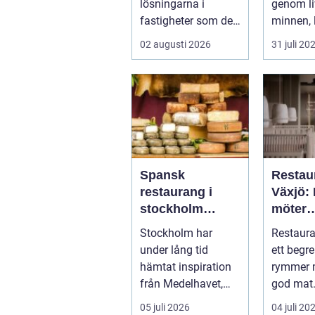
lösningarna i
genom live
fastigheter som de
minnen, 
flesta tar för given
tysta ber
02 augusti 2026
31 juli 20
tills den sakna...
nära hude
Spansk
Restau
restaurang i
Växjö:
stockholm
möter
smaker,
smålän
Stockholm har
Restaura
stämning och
sjöutsi
under lång tid
ett begr
smarta val
hämtat inspiration
rymmer 
från Medelhavet,
god mat.
men de senaste
slott ...
05 juli 2026
04 juli 20