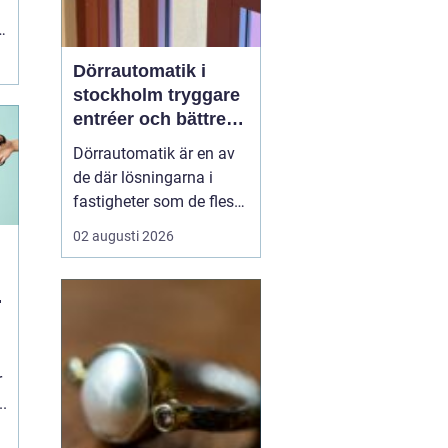
Dörrautomatik i
stockholm tryggare
entréer och bättre
tillgänglighet
Dörrautomatik är en av
de där lösningarna i
fastigheter som de flesta
tar för given tills den
02 augusti 2026
saknas eller slutar
fungera. I trapphus,
vårdlokaler, kontor och
butiker gör automatiska
dörrar vardagen enklare,
särskilt för personer med
r
nedsatt rörligh...
..