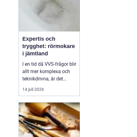
Expertis och
trygghet: rörmokare
i jämtland
I en tid då VVS-frågor blir
allt mer komplexa och
teknikdrivna, är det
viktigare än någonsin att
14 juli 2026
ha tillgång till kunniga
rörmokare i Jämtlan...