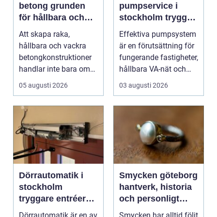
betong grunden
pumpservice i
för hållbara och
stockholm trygg
precisa
drift utan avbrott
Att skapa raka,
Effektiva pumpsystem
konstruktioner
hållbara och vackra
är en förutsättning för
betongkonstruktioner
fungerande fastigheter,
handlar inte bara om
hållbara VA-nät och
rätt betongrecept elle...
trygg hante...
05 augusti 2026
03 augusti 2026
Dörrautomatik i
Smycken göteborg
stockholm
hantverk, historia
tryggare entréer
och personligt
och bättre
uttryck
Dörrautomatik är en av
Smycken har alltid följt