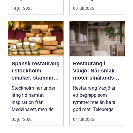
14 juli 2026
09 juli 2026
Spansk restaurang
Restaurang i
i stockholm
Växjö: När smak
smaker, stämning
möter småländsk
och smarta val
sjöutsikt
Stockholm har under
Restaurang Växjö är
lång tid hämtat
ett begrepp som
inspiration från
rymmer mer än bara
Medelhavet, men de
god mat. Teleborgs
senaste åren har
slott ...
05 juli 2026
04 juli 2026
spanska res...