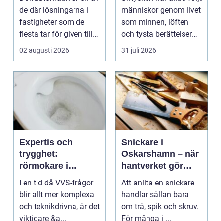
tillgänglighet
de där lösningarna i
människor genom livet
fastigheter som de
som minnen, löften
flesta tar för given tills
och tysta berättelser
den sakna...
nära huden....
02 augusti 2026
31 juli 2026
Expertis och
Snickare i
trygghet:
Oskarshamn – när
rörmokare i
hantverket gör
jämtland
skillnad i vardagen
I en tid då VVS-frågor
Att anlita en snickare
blir allt mer komplexa
handlar sällan bara
och teknikdrivna, är det
om trä, spik och skruv.
viktigare &a...
För många i ...