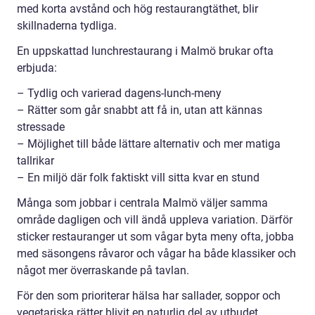
med korta avstånd och hög restaurangtäthet, blir
skillnaderna tydliga.
En uppskattad lunchrestaurang i Malmö brukar ofta
erbjuda:
– Tydlig och varierad dagens-lunch-meny
– Rätter som går snabbt att få in, utan att kännas
stressade
– Möjlighet till både lättare alternativ och mer matiga
tallrikar
– En miljö där folk faktiskt vill sitta kvar en stund
Många som jobbar i centrala Malmö väljer samma
område dagligen och vill ändå uppleva variation. Därför
sticker restauranger ut som vågar byta meny ofta, jobba
med säsongens råvaror och vågar ha både klassiker och
något mer överraskande på tavlan.
För den som prioriterar hälsa har sallader, soppor och
vegetariska rätter blivit en naturlig del av utbudet.