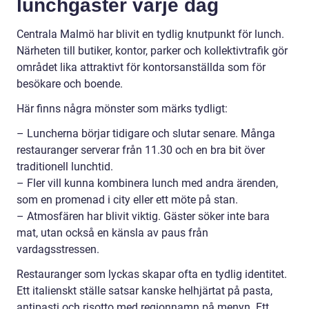
lunchgäster varje dag
Centrala Malmö har blivit en tydlig knutpunkt för lunch.
Närheten till butiker, kontor, parker och kollektivtrafik gör
området lika attraktivt för kontorsanställda som för
besökare och boende.
Här finns några mönster som märks tydligt:
– Luncherna börjar tidigare och slutar senare. Många
restauranger serverar från 11.30 och en bra bit över
traditionell lunchtid.
– Fler vill kunna kombinera lunch med andra ärenden,
som en promenad i city eller ett möte på stan.
– Atmosfären har blivit viktig. Gäster söker inte bara
mat, utan också en känsla av paus från
vardagsstressen.
Restauranger som lyckas skapar ofta en tydlig identitet.
Ett italienskt ställe satsar kanske helhjärtat på pasta,
antipasti och risotto med regionnamn på menyn. Ett