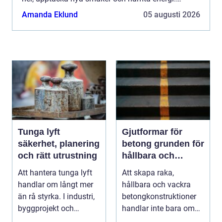
Stadens restauranger har tagit fasta på det och
Amanda Eklund
05 augusti 2026
erbjuder all...
Tunga lyft
Gjutformar för
säkerhet, planering
betong grunden för
och rätt utrustning
hållbara och
precisa
Att hantera tunga lyft
Att skapa raka,
konstruktioner
handlar om långt mer
hållbara och vackra
än rå styrka. I industri,
betongkonstruktioner
byggprojekt och
handlar inte bara om
infrastruktur ...
rätt betongrecept elle...