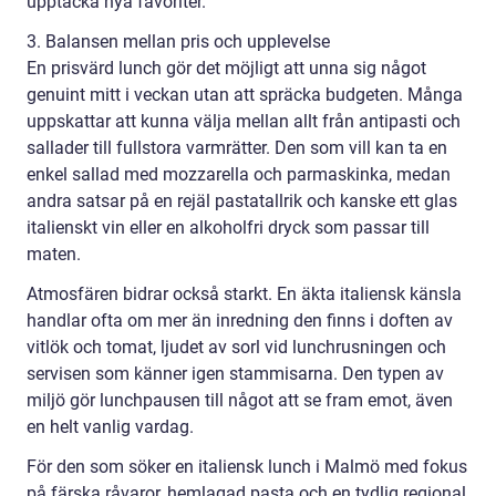
upptäcka nya favoriter.
3. Balansen mellan pris och upplevelse
En prisvärd lunch gör det möjligt att unna sig något
genuint mitt i veckan utan att spräcka budgeten. Många
uppskattar att kunna välja mellan allt från antipasti och
sallader till fullstora varmrätter. Den som vill kan ta en
enkel sallad med mozzarella och parmaskinka, medan
andra satsar på en rejäl pastatallrik och kanske ett glas
italienskt vin eller en alkoholfri dryck som passar till
maten.
Atmosfären bidrar också starkt. En äkta italiensk känsla
handlar ofta om mer än inredning den finns i doften av
vitlök och tomat, ljudet av sorl vid lunchrusningen och
servisen som känner igen stammisarna. Den typen av
miljö gör lunchpausen till något att se fram emot, även
en helt vanlig vardag.
För den som söker en italiensk lunch i Malmö med fokus
på färska råvaror, hemlagad pasta och en tydlig regional