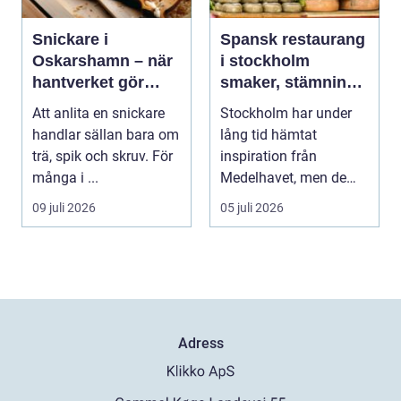
Snickare i
Spansk restaurang
Oskarshamn – när
i stockholm
hantverket gör
smaker, stämning
skillnad i vardagen
och smarta val
Att anlita en snickare
Stockholm har under
handlar sällan bara om
lång tid hämtat
trä, spik och skruv. För
inspiration från
många i ...
Medelhavet, men de
senaste åren har
09 juli 2026
05 juli 2026
spanska res...
Adress