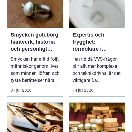
Smycken göteborg
Expertis och
hantverk, historia
trygghet:
och personligt
rörmokare i
uttryck
jämtland
Smycken har alltid följt
I en tid då VVS-frågor
människor genom livet
blir allt mer komplexa
som minnen, löften och
och teknikdrivna, är det
tysta berättelser nära
viktigare &a...
huden....
31 juli 2026
14 juli 2026