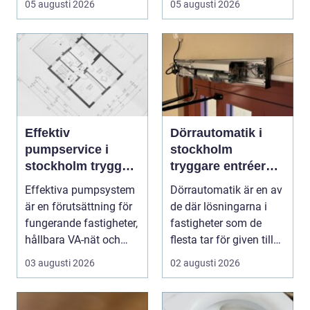
05 augusti 2026
05 augusti 2026
Effektiv
Dörrautomatik i
pumpservice i
stockholm
stockholm trygg
tryggare entréer
drift utan avbrott
och bättre
Effektiva pumpsystem
Dörrautomatik är en av
tillgänglighet
är en förutsättning för
de där lösningarna i
fungerande fastigheter,
fastigheter som de
hållbara VA-nät och
flesta tar för given tills
trygg hante...
den sakna...
03 augusti 2026
02 augusti 2026