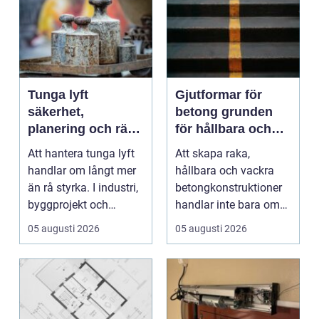
Tunga lyft
Gjutformar för
säkerhet,
betong grunden
planering och rätt
för hållbara och
utrustning
precisa
Att hantera tunga lyft
Att skapa raka,
konstruktioner
handlar om långt mer
hållbara och vackra
än rå styrka. I industri,
betongkonstruktioner
byggprojekt och
handlar inte bara om
infrastruktur ...
rätt betongrecept elle...
05 augusti 2026
05 augusti 2026