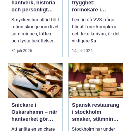
hantverk, historia
trygghet:
och personligt
rörmokare i
uttryck
jämtland
Smycken har alltid följt
I en tid då VVS-frågor
människor genom livet
blir allt mer komplexa
som minnen, löften
och teknikdrivna, är det
och tysta berättelser
viktigare &a...
nära huden....
31 juli 2026
14 juli 2026
Snickare i
Spansk restaurang
Oskarshamn – när
i stockholm
hantverket gör
smaker, stämning
skillnad i vardagen
och smarta val
Att anlita en snickare
Stockholm har under