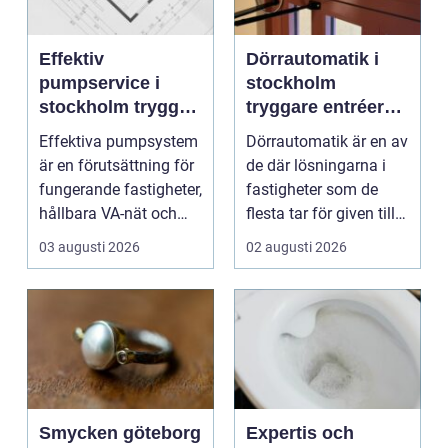
Effektiv
Dörrautomatik i
pumpservice i
stockholm
stockholm trygg
tryggare entréer
drift utan avbrott
och bättre
Effektiva pumpsystem
Dörrautomatik är en av
tillgänglighet
är en förutsättning för
de där lösningarna i
fungerande fastigheter,
fastigheter som de
hållbara VA-nät och
flesta tar för given tills
trygg hante...
den sakna...
03 augusti 2026
02 augusti 2026
Smycken göteborg
Expertis och