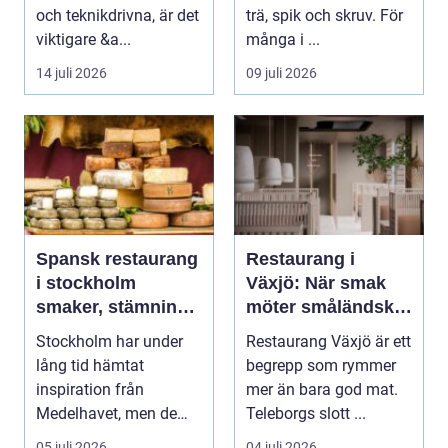
och teknikdrivna, är det
trä, spik och skruv. För
viktigare &a...
många i ...
14 juli 2026
09 juli 2026
Spansk restaurang
Restaurang i
i stockholm
Växjö: När smak
smaker, stämning
möter småländsk
och smarta val
sjöutsikt
Stockholm har under
Restaurang Växjö är ett
lång tid hämtat
begrepp som rymmer
inspiration från
mer än bara god mat.
Medelhavet, men de
Teleborgs slott ...
senaste åren har
05 juli 2026
04 juli 2026