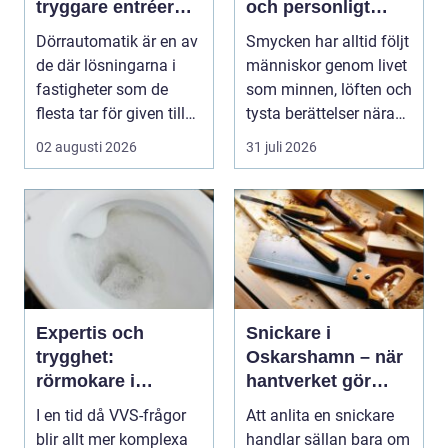
tryggare entréer
och personligt
och bättre
uttryck
Dörrautomatik är en av
Smycken har alltid följt
tillgänglighet
de där lösningarna i
människor genom livet
fastigheter som de
som minnen, löften och
flesta tar för given tills
tysta berättelser nära
den sakna...
huden....
02 augusti 2026
31 juli 2026
Expertis och
Snickare i
trygghet:
Oskarshamn – när
rörmokare i
hantverket gör
jämtland
skillnad i vardagen
I en tid då VVS-frågor
Att anlita en snickare
blir allt mer komplexa
handlar sällan bara om