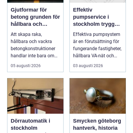
Gjutformar för
Effektiv
betong grunden för
pumpservice i
hållbara och
stockholm trygg
precisa
drift utan avbrott
Att skapa raka,
Effektiva pumpsystem
konstruktioner
hållbara och vackra
är en förutsättning för
betongkonstruktioner
fungerande fastigheter,
handlar inte bara om
hållbara VA-nät och
rätt betongrecept elle...
trygg hante...
05 augusti 2026
03 augusti 2026
Dörrautomatik i
Smycken göteborg
stockholm
hantverk, historia