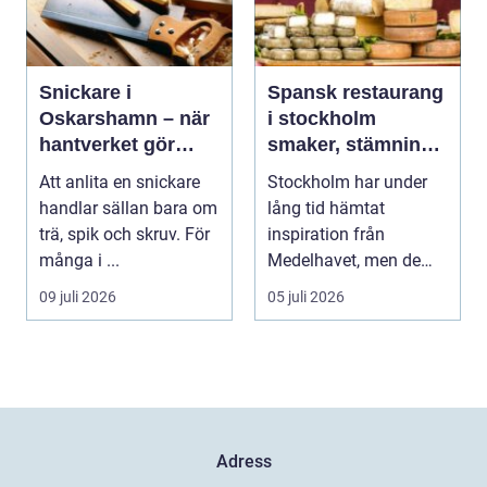
Snickare i
Spansk restaurang
Oskarshamn – när
i stockholm
hantverket gör
smaker, stämning
skillnad i vardagen
och smarta val
Att anlita en snickare
Stockholm har under
handlar sällan bara om
lång tid hämtat
trä, spik och skruv. För
inspiration från
många i ...
Medelhavet, men de
senaste åren har
09 juli 2026
05 juli 2026
spanska res...
Adress