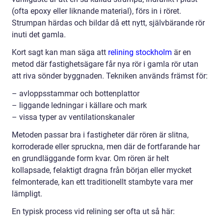
(ofta epoxy eller liknande material), förs in i röret.
Strumpan härdas och bildar då ett nytt, självbärande rör
inuti det gamla.
Kort sagt kan man säga att
relining stockholm
är en
metod där fastighetsägare får nya rör i gamla rör utan
att riva sönder byggnaden. Tekniken används främst för:
– avloppsstammar och bottenplattor
– liggande ledningar i källare och mark
– vissa typer av ventilationskanaler
Metoden passar bra i fastigheter där rören är slitna,
korroderade eller spruckna, men där de fortfarande har
en grundläggande form kvar. Om rören är helt
kollapsade, felaktigt dragna från början eller mycket
felmonterade, kan ett traditionellt stambyte vara mer
lämpligt.
En typisk process vid relining ser ofta ut så här: