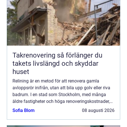
Takrenovering så förlänger du
takets livslängd och skyddar
huset
Relining är en metod för att renovera gamla
avloppsrör inifrån, utan att bila upp golv eller riva
badrum. I en stad som Stockholm, med många
äldre fastigheter och höga renoveringskostnader,
har tekniken blivit ett populärt alternativ till
Sofia Blom
08 augusti 2026
stambyte. G...