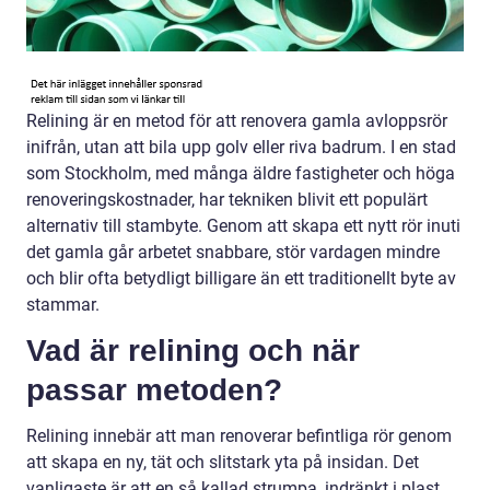
Relining är en metod för att renovera gamla avloppsrör
inifrån, utan att bila upp golv eller riva badrum. I en stad
som Stockholm, med många äldre fastigheter och höga
renoveringskostnader, har tekniken blivit ett populärt
alternativ till stambyte. Genom att skapa ett nytt rör inuti
det gamla går arbetet snabbare, stör vardagen mindre
och blir ofta betydligt billigare än ett traditionellt byte av
stammar.
Vad är relining och när
passar metoden?
Relining innebär att man renoverar befintliga rör genom
att skapa en ny, tät och slitstark yta på insidan. Det
vanligaste är att en så kallad strumpa, indränkt i plast