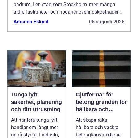
badrum. I en stad som Stockholm, med många
äldre fastigheter och höga renoveringskostnader,
har tekniken blivit ett populärt alternativ till
Amanda Eklund
05 augusti 2026
stambyte. G...
Tunga lyft
Gjutformar för
säkerhet, planering
betong grunden för
och rätt utrustning
hållbara och
precisa
Att hantera tunga lyft
Att skapa raka,
konstruktioner
handlar om långt mer
hållbara och vackra
än rå styrka. I industri,
betongkonstruktioner