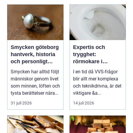
Smycken göteborg
Expertis och
hantverk, historia
trygghet:
och personligt
rörmokare i
uttryck
jämtland
Smycken har alltid följt
I en tid då VVS-frågor
människor genom livet
blir allt mer komplexa
som minnen, löften och
och teknikdrivna, är det
tysta berättelser nära
viktigare &a...
huden....
31 juli 2026
14 juli 2026