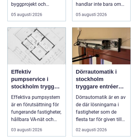
byggprojekt och
handlar inte bara om
infrastruktur ...
rätt betongrecept elle...
05 augusti 2026
05 augusti 2026
Effektiv
Dörrautomatik i
pumpservice i
stockholm
stockholm trygg
tryggare entréer
drift utan avbrott
och bättre
Effektiva pumpsystem
Dörrautomatik är en av
tillgänglighet
är en förutsättning för
de där lösningarna i
fungerande fastigheter,
fastigheter som de
hållbara VA-nät och
flesta tar för given tills
trygg hante...
den sakna...
03 augusti 2026
02 augusti 2026