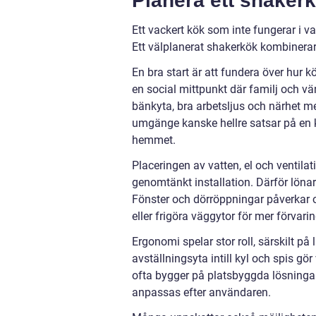
Planera ett shaker
Ett vackert kök som inte fungerar i 
Ett välplanerat shakerkök kombinera
En bra start är att fundera över hur k
en social mittpunkt där familj och 
bänkyta, bra arbetsljus och närhet me
umgänge kanske hellre satsar på en k
hemmet.
Placeringen av vatten, el och ventila
genomtänkt installation. Därför lönar 
Fönster och dörröppningar påverkar o
eller frigöra väggytor för mer förvari
Ergonomi spelar stor roll, särskilt p
avställningsyta intill kyl och spis g
ofta bygger på platsbyggda lösningar
anpassas efter användaren.