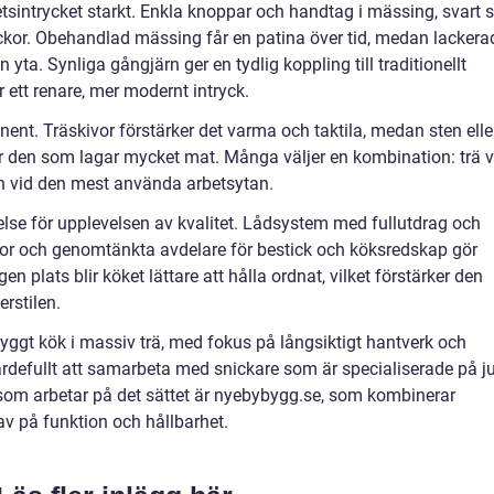
sintrycket starkt. Enkla knoppar och handtag i mässing, svart s
mluckor. Obehandlad mässing får en patina över tid, medan lackera
 yta. Synliga gångjärn ger en tydlig koppling till traditionellt
 ett renare, mer modernt intryck.
ent. Träskivor förstärker det varma och taktila, medan sten elle
ör den som lagar mycket mat. Många väljer en kombination: trä v
en vid den mest använda arbetsytan.
else för upplevelsen av kvalitet. Lådsystem med fullutdrag och
tor och genomtänkta avdelare för bestick och köksredskap gör
n plats blir köket lättare att hålla ordnat, vilket förstärker den
rstilen.
sbyggt kök i massiv trä, med fokus på långsiktigt hantverk och
rdefullt att samarbeta med snickare som är specialiserade på j
 som arbetar på det sättet är nyebybygg.se, som kombinerar
av på funktion och hållbarhet.