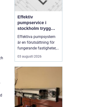
Effektiv
pumpservice i
stockholm trygg
drift utan avbrott
Effektiva pumpsystem
är en förutsättning för
fungerande fastigheter,
hållbara VA-nät och
03 augusti 2026
ch
trygg hantering av både
dricks- och
avloppsvatten. När en
pump stannar oväntat
märks det direkt: vatten
r
samlas där det inte ska
vara, produktion
ed
avstannar eller ...