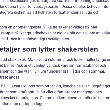
ill speciallösningar: utdragbara skafferier, inredning anpassad
ller öppna hyllor för vardagsporslin. Dessa detaljer behöver inte
ntegrera diskret, så att helheten fortsätter kännas lugn och
göra en prioriteringslista. Vilka tre saker är viktigast? Mer
e matplats? När grundbehoven är tydliga blir det enklare att välja
bild, men inte nödvändigt i verkligheten.
etaljer som lyfter shakerstilen
i ett shakerkök. Massivt trä i stommar och luckor håller länge o
d behov. Ask är ett vanligt val tack vare sin formstabilitet och
rgen och ger ytan liv. Furu fungerar bra i lådor och stommar,
 träet andas.
åll. Ljusare kulörer som brutet vitt, linnebeige eller ljusgrått ge
 färger som grafitgrått, blått eller grönt skapar mer tyngd och
med mycket naturligt ljus. Genom att kombinera en mörk köksö m
tion utan att tappa lugnet.