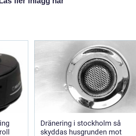
Läs fler inlägg här
Dränering i stockholm så
oll
skyddas husgrunden mot