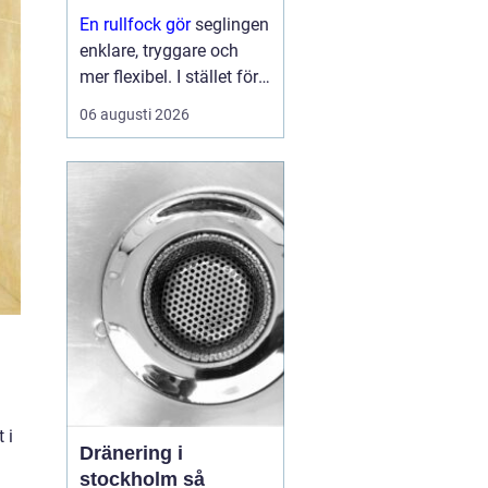
En rullfock gör
seglingen
enklare, tryggare och
mer flexibel. I stället för
att byta försegel varje
06 augusti 2026
gång vinden ökar eller
minskar, kan seglaren
rulla in eller ut seglet
från sittbrunnen. På så
sätt ...
 i
Dränering i
stockholm så