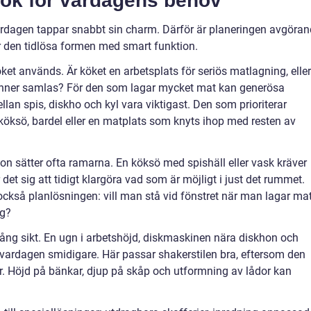
kök för vardagens behov
vardagen tappar snabbt sin charm. Därför är planeringen avgöran
r den tidlösa formen med smart funktion.
öket används. Är köket en arbetsplats för seriös matlagning, eller
vänner samlas? För den som lagar mycket mat kan generösa
llan spis, diskho och kyl vara viktigast. Den som prioriterar
öksö, bardel eller en matplats som knyts ihop med resten av
tion sätter ofta ramarna. En köksö med spishäll eller vask kräver
det sig att tidigt klargöra vad som är möjligt i just det rummet.
ckså planlösningen: vill man stå vid fönstret när man lagar mat
ng?
å lång sikt. En ugn i arbetshöjd, diskmaskinen nära diskhon och
ör vardagen smidigare. Här passar shakerstilen bra, eftersom den
. Höjd på bänkar, djup på skåp och utformning av lådor kan