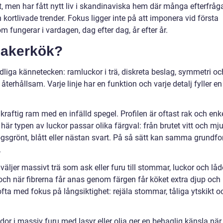
, men har fått nytt liv i skandinaviska hem där många efterfråg
n kortlivade trender. Fokus ligger inte på att imponera vid första
m fungerar i vardagen, dag efter dag, år efter år.
hakerkök?
dliga kännetecken: ramluckor i trä, diskreta beslag, symmetri oc
terhållsam. Varje linje har en funktion och varje detalj fyller en
raftig ram med en infälld spegel. Profilen är oftast rak och enke
är typen av luckor passar olika färgval: från brutet vitt och mj
ogsgrönt, blått eller nästan svart. På så sätt kan samma grundf
.
väljer massivt trä som ask eller furu till stommar, luckor och låd
och när fibrerna får anas genom färgen får köket extra djup och
ofta med fokus på långsiktighet: rejäla stommar, tåliga ytskikt o
r i massiv furu med lasyr eller olja ger en behaglig känsla när