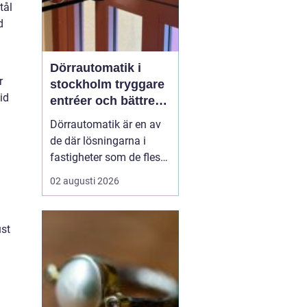
tål
d
Dörrautomatik i
r
stockholm tryggare
id
entréer och bättre
tillgänglighet
Dörrautomatik är en av
de där lösningarna i
fastigheter som de flesta
tar för given tills den
02 augusti 2026
saknas eller slutar
fungera. I trapphus,
vårdlokaler, kontor och
ust
butiker gör automatiska
dörrar vardagen enklare,
särskilt för personer med
nedsatt rörligh...