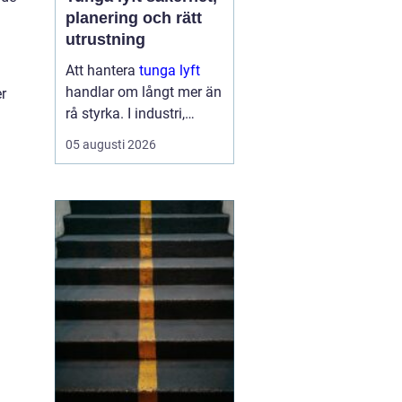
planering och rätt
utrustning
Att hantera
tunga lyft
handlar om långt mer än
er
rå styrka. I industri,
byggprojekt och
05 augusti 2026
infrastruktur kan ett
enda felbeslut leda till
allvarliga skador på
människor, maskiner och
byggnader. Samtidigt ...