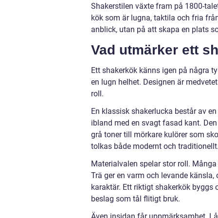
Shakerstilen växte fram på 1800-talet
kök som är lugna, taktila och fria frå
anblick, utan på att skapa en plats so
Vad utmärker ett s
Ett shakerkök känns igen på några ty
en lugn helhet. Designen är medvetet å
roll.
En klassisk shakerlucka består av en k
ibland med en svagt fasad kant. Den h
grå toner till mörkare kulörer som sk
tolkas både modernt och traditionellt
Materialvalen spelar stor roll. Många 
Trä ger en varm och levande känsla, 
karaktär. Ett riktigt shakerkök byggs 
beslag som tål flitigt bruk.
Även insidan får uppmärksamhet. Lådo