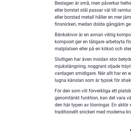
Beslagen är små, men påverkar helhet
eller borstat stål passar väl till ra
eller borstad metall håller en mer jämn
finsnickeri, medan dolda gångjärn ger
Bänkskivor är en annan viktig kompon
komposit ger en tåligare arbetsyta f
matplatsen eller på en köksö och st
Slutligen har även insidan stor betyd
mjukstängning, noggrant oljade träy
vardagen smidigare. När allt har en ege
lugna känslan som är typisk för shake
För den som vill förverkliga ett plat
genomtänkt funktion, kan det vara vä
den här typen av lösningar. En aktör
traditionellt snickeri med moderna kr