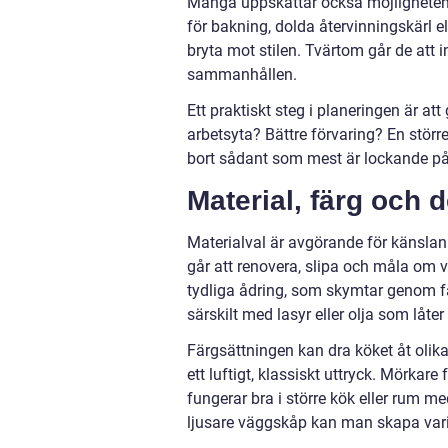
Många uppskattar också möjligheten t
för bakning, dolda återvinningskärl e
bryta mot stilen. Tvärtom går de att i
sammanhållen.
Ett praktiskt steg i planeringen är att 
arbetsyta? Bättre förvaring? En störr
bort sådant som mest är lockande på 
Material, färg och d
Materialval är avgörande för känslan 
går att renovera, slipa och måla om vi
tydliga ådring, som skymtar genom fä
särskilt med lasyr eller olja som låter
Färgsättningen kan dra köket åt olika h
ett luftigt, klassiskt uttryck. Mörkare
fungerar bra i större kök eller rum 
ljusare väggskåp kan man skapa varia