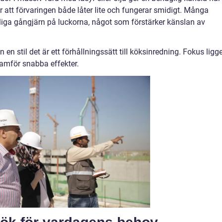
att förvaringen både låter lite och fungerar smidigt. Många
nliga gångjärn på luckorna, något som förstärker känslan av
n stil det är ett förhållningssätt till köksinredning. Fokus ligg
framför snabba effekter.