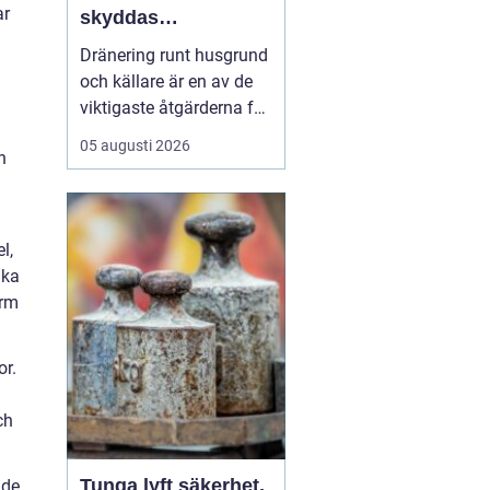
ar
skyddas
husgrunden mot
Dränering runt husgrund
fukt och skador
och källare är en av de
viktigaste åtgärderna för
att skydda en fastighet
05 augusti 2026
h
på lång sikt. I
Stockholm, där
markförhållanden, äldre
bebyggelse och kraftiga
l,
regn skapar extra
uka
påfrestningar, kan en
orm
genomtänkt dränering
vara skillna...
or.
ch
Tunga lyft säkerhet,
 de