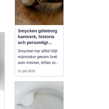
Smycken göteborg
hantverk, historia
och personligt
uttryck
Smycken har alltid följt
människor genom livet
som minnen, löften och
tysta berättelser nära
31 juli 2026
huden. I Göteborg lever
den traditionen starkt
vidare. Här möts
klassiskt hantverk,
samtida design och en
vardaglig närhet, där