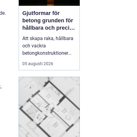
Gjutformar för
de.
betong grunden för
hållbara och precisa
konstruktioner
Att skapa raka, hållbara
och vackra
betongkonstruktioner
handlar inte bara om rätt
05 augusti 2026
betongrecept eller bra
armering. En stor del av
resultatet avgörs av
,
formen.
gjutformar för
betong
...