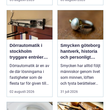
Dörrautomatik i
Smycken göteborg
stockholm
hantverk, historia
tryggare entréer
och personligt
och bättre
uttryck
Dörrautomatik är en av
Smycken har alltid följt
tillgänglighet
de där lösningarna i
människor genom livet
fastigheter som de
som minnen, löften
flesta tar för given tills
och tysta berättelser
den sakna...
nära huden....
02 augusti 2026
31 juli 2026