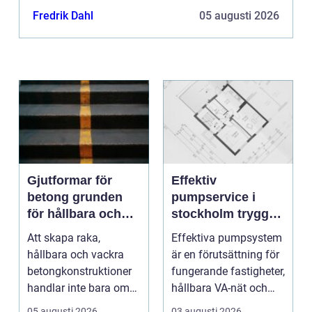
helt enkelt bara passar in. Något som är både
Fredrik Dahl
05 augusti 2026
snyggt o...
Gjutformar för
Effektiv
betong grunden
pumpservice i
för hållbara och
stockholm trygg
precisa
drift utan avbrott
Att skapa raka,
Effektiva pumpsystem
konstruktioner
hållbara och vackra
är en förutsättning för
betongkonstruktioner
fungerande fastigheter,
handlar inte bara om
hållbara VA-nät och
rätt betongrecept elle...
trygg hante...
05 augusti 2026
03 augusti 2026