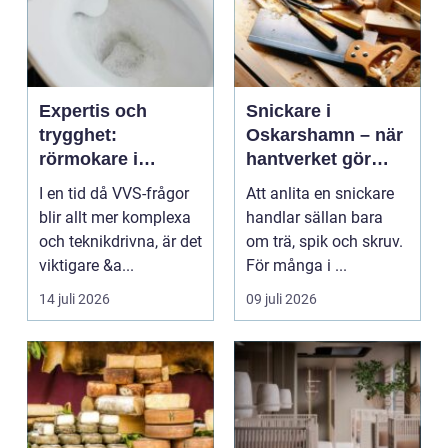
Expertis och
Snickare i
trygghet:
Oskarshamn – när
rörmokare i
hantverket gör
jämtland
skillnad i vardagen
I en tid då VVS-frågor
Att anlita en snickare
blir allt mer komplexa
handlar sällan bara
och teknikdrivna, är det
om trä, spik och skruv.
viktigare &a...
För många i ...
14 juli 2026
09 juli 2026