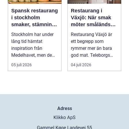
Spansk restaurang
Restaurang i
i stockholm
Växjö: När smak
smaker, stämning
möter småländsk
och smarta val
sjöutsikt
Stockholm har under
Restaurang Växjö är
lång tid hämtat
ett begrepp som
inspiration från
rymmer mer än bara
Medelhavet, men de
god mat. Teleborgs
senaste åren har
slott ...
05 juli 2026
04 juli 2026
spanska res...
Adress