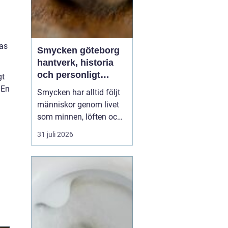
pas
Smycken göteborg
hantverk, historia
och personligt
gt
uttryck
 En
Smycken har alltid följt
människor genom livet
som minnen, löften och
tysta berättelser nära
31 juli 2026
huden. I Göteborg lever
den traditionen starkt
vidare. Här möts
klassiskt hantverk,
samtida design och en
vardaglig närhet, där
kunden ofta kliver rakt in
i...