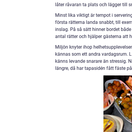
låter råvaran ta plats och lägger till
Minst lika viktigt är tempot i serveri
första rätterna landa snabbt, till ex
inslag. På så sätt hinner bordet både 
antal rätter och hjälper gästerna att hi
Miljön knyter ihop helhetsupplevelsen
kännas som ett andra vardagsrum. Lå
känns levande snarare än stressig. N
längre, då har tapasidén fått fäste på 