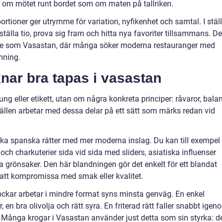
 om mötet runt bordet som om maten på tallriken.
rtioner ger utrymme för variation, nyfikenhet och samtal. I ställ
eställa tio, prova sig fram och hitta nya favoriter tillsammans. De
råde som Vasastan, där många söker moderna restauranger med
mning.
ar bra tapas i vasastan
ng eller etikett, utan om några konkreta principer: råvaror, bala
llen arbetar med dessa delar på ett sätt som märks redan vid
a spanska rätter med mer moderna inslag. Du kan till exempel
ch charkuterier sida vid sida med sliders, asiatiska influenser
a grönsaker. Den här blandningen gör det enkelt för ett blandat
an att kompromissa med smak eller kvalitet.
kockar arbetar i mindre format syns minsta genväg. En enkel
en bra olivolja och rätt syra. En friterad rätt faller snabbt igen
tt. Många krogar i Vasastan använder just detta som sin styrka: d