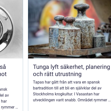
Tunga lyft säkerhet, planering
mot
och rätt utrustning
Tapas har gått från att vara en spansk
bartradition till att bli en självklar del av
pansk
Stockholms krogkultur. I Vasastan har
del av
utvecklingen varit snabb. Området rymmer i
 har
dag flera restauranger som arbetar seriöst
t rymmer i