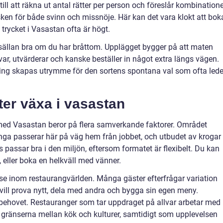
r till att räkna ut antal rätter per person och föreslår kombination
sken för både svinn och missnöje. Här kan det vara klokt att bok
å trycket i Vasastan ofta är högt.
 sällan bra om du har bråttom. Upplägget bygger på att maten
var, utvärderar och kanske beställer in något extra längs vägen.
ning skapas utrymme för den sortens spontana val som ofta lede
tter växa i vasastan
d med Vasastan beror på flera samverkande faktorer. Området
a passerar här på väg hem från jobbet, och utbudet av krogar
s passar bra i den miljön, eftersom formatet är flexibelt. Du kan
as, eller boka en helkväll med vänner.
lse inom restaurangvärlden. Många gäster efterfrågar variation
 vill prova nytt, dela med andra och bygga sin egen meny.
 behovet. Restauranger som tar uppdraget på allvar arbetar med
gränserna mellan kök och kulturer, samtidigt som upplevelsen