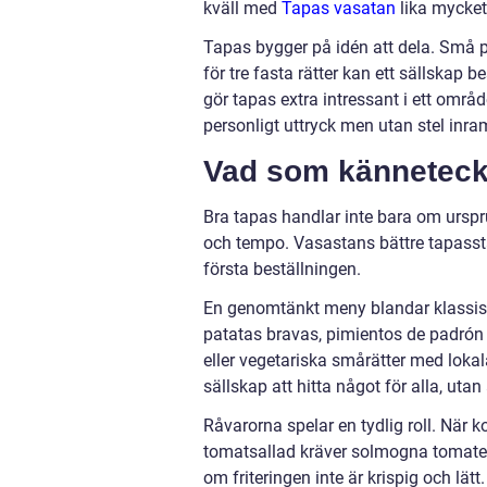
kväll med
Tapas vasatan
lika mycket
Tapas bygger på idén att dela. Små po
för tre fasta rätter kan ett sällskap b
gör tapas extra intressant i ett om
personligt uttryck men utan stel inra
Vad som känneteckn
Bra tapas handlar inte bara om urspru
och tempo. Vasastans bättre tapasstä
första beställningen.
En genomtänkt meny blandar klassisk
patatas bravas, pimientos de padrón o
eller vegetariska smårätter med lokal
sällskap att hitta något för alla, ut
Råvarorna spelar en tydlig roll. När 
tomatsallad kräver solmogna tomater, 
om friteringen inte är krispig och lä