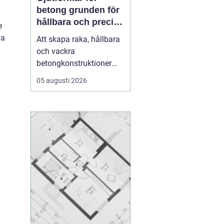
betong grunden för
hållbara och precisa
e
konstruktioner
ga
Att skapa raka, hållbara
och vackra
betongkonstruktioner
handlar inte bara om rätt
05 augusti 2026
betongrecept eller bra
armering. En stor del av
resultatet avgörs av
formen.
gjutformar för
betong
...