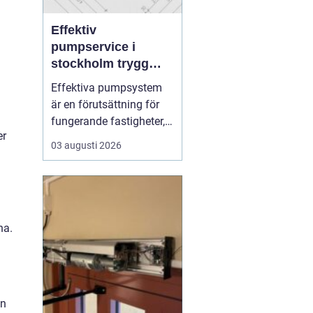
Effektiv
pumpservice i
stockholm trygg
drift utan avbrott
Effektiva pumpsystem
är en förutsättning för
fungerande fastigheter,
er
hållbara VA-nät och
03 augusti 2026
trygg hantering av både
dricks- och
avloppsvatten. När en
pump stannar oväntat
märks det direkt: vatten
na.
samlas där det inte ska
vara, produktion
avstannar eller ...
en