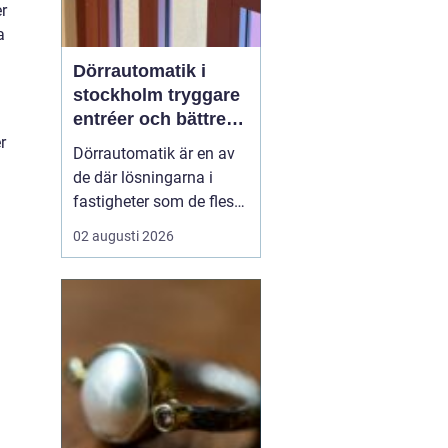
er
a
Dörrautomatik i
stockholm tryggare
entréer och bättre
tillgänglighet
r
Dörrautomatik är en av
de där lösningarna i
fastigheter som de flesta
tar för given tills den
02 augusti 2026
saknas eller slutar
fungera. I trapphus,
vårdlokaler, kontor och
butiker gör automatiska
dörrar vardagen enklare,
särskilt för personer med
nedsatt rörligh...