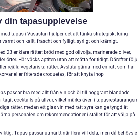
v din tapasupplevelse
 med tapas i Vasastan hjälper det att tänka strategiskt kring
varmt och kallt, fräscht och fylligt, syrligt och krämigt.
d 23 enklare rätter: bröd med god olivolja, marinerade oliver,
r örter. Här väcks aptiten utan att mätta för tidigt. Därefter följ
ller rejäla vegetariska rätter. Avsluta gärna med en rätt som har
korvar eller friterade croquetas, för att knyta ihop
pas passar bra med allt från vin och öl till noggrant blandade
 tagit cocktails på allvar, vilket märks även i tapasrestauranger
diga rätter, medan ett glas vin med rätt syra kan ge tyngd åt
 gärna personalen om rekommendationer i stället för att välja på
 viktig. Tapas passar utmärkt när flera vill dela, men då behövs 