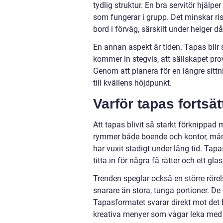
tydlig struktur. En bra servitör hjälpe
som fungerar i grupp. Det minskar ri
bord i förväg, särskilt under helger d
En annan aspekt är tiden. Tapas blir
kommer in stegvis, att sällskapet pro
Genom att planera för en längre sitt
till kvällens höjdpunkt.
Varför tapas fortsä
Att tapas blivit så starkt förknippa
rymmer både boende och kontor, mång
har vuxit stadigt under lång tid. Tapa
titta in för några få rätter och ett gl
Trenden speglar också en större röre
snarare än stora, tunga portioner. De
Tapasformatet svarar direkt mot det
kreativa menyer som vågar leka med 