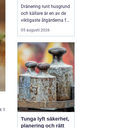
husgrunden mot
Dränering runt husgrund
fukt och skador
och källare är en av de
viktigaste åtgärderna för
att skydda en fastighet
05 augusti 2026
på lång sikt. I
Stockholm, där
markförhållanden, äldre
bebyggelse och kraftiga
regn skapar extra
påfrestningar, kan en
genomtänkt dränering
vara skillna...
. I
Tunga lyft säkerhet,
planering och rätt