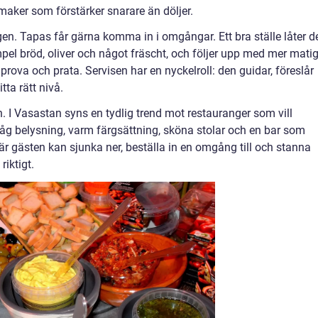
 smaker som förstärker snarare än döljer.
ngen. Tapas får gärna komma in i omgångar. Ett bra ställe låter d
empel bröd, oliver och något fräscht, och följer upp med mer mati
prova och prata. Servisen har en nyckelroll: den guidar, föreslår
tta rätt nivå.
. I Vasastan syns en tydlig trend mot restauranger som vill
g belysning, varm färgsättning, sköna stolar och en bar som
är gästen kan sjunka ner, beställa in en omgång till och stanna
riktigt.