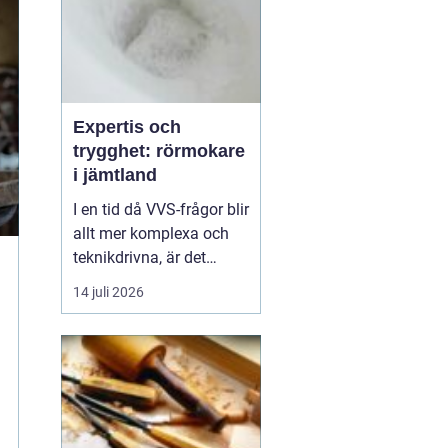
Expertis och
trygghet: rörmokare
i jämtland
I en tid då VVS-frågor blir
allt mer komplexa och
teknikdrivna, är det
viktigare än någonsin att
14 juli 2026
ha tillgång till kunniga
rörmokare i Jämtlan...