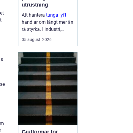
utrustning
et
Att hantera
tunga lyft
t
handlar om långt mer än
rå styrka. I industri,
byggprojekt och
05 augusti 2026
infrastruktur kan ett
enda felbeslut leda till
allvarliga skador på
ns
människor, maskiner och
byggnader. Samtidigt ...
 se
om
e
Gjutformar för