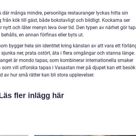
s där många mindre, personliga restauranger lyckas hitta sin
 från kök till gäst, både bokstavligt och bildligt. Kockarna ser
ar nytt och låter menyn leva över tid. Den typen av närhet gör ta
behålls, en annan förfinas eller byts ut.
som bygger hela sin identitet kring känslan av att vara ett förlän
junka ner, prata ostört, äta i flera omgångar och stanna länge.
anget är mondo tapas, som kombinerar internationella smaker
 som vill utforska tapas i Vasastan mer på djupet kan ett besök
 av hur små rätter kan bli stora upplevelser.
Läs fler inlägg här