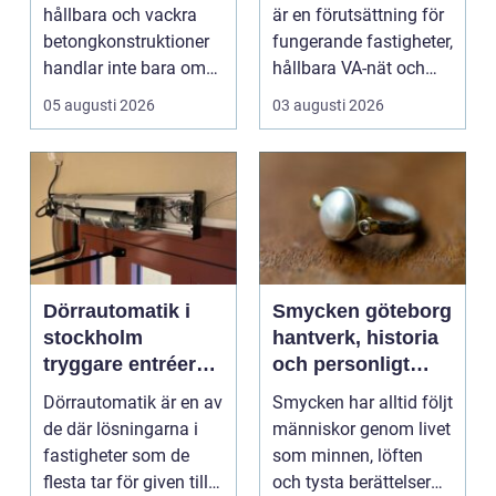
konstruktioner
hållbara och vackra
är en förutsättning för
betongkonstruktioner
fungerande fastigheter,
handlar inte bara om
hållbara VA-nät och
rätt betongrecept elle...
trygg hante...
05 augusti 2026
03 augusti 2026
Dörrautomatik i
Smycken göteborg
stockholm
hantverk, historia
tryggare entréer
och personligt
och bättre
uttryck
Dörrautomatik är en av
Smycken har alltid följt
tillgänglighet
de där lösningarna i
människor genom livet
fastigheter som de
som minnen, löften
flesta tar för given tills
och tysta berättelser