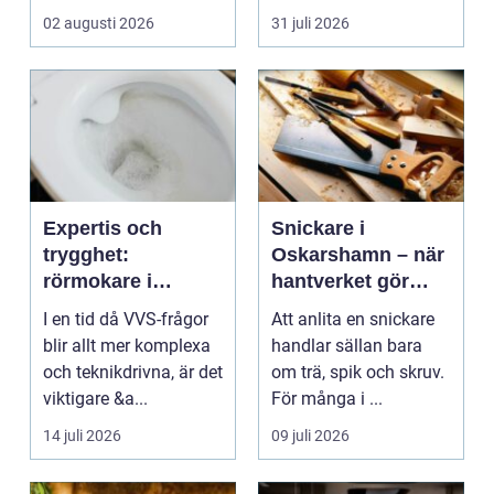
den sakna...
nära huden....
02 augusti 2026
31 juli 2026
Expertis och
Snickare i
trygghet:
Oskarshamn – när
rörmokare i
hantverket gör
jämtland
skillnad i vardagen
I en tid då VVS-frågor
Att anlita en snickare
blir allt mer komplexa
handlar sällan bara
och teknikdrivna, är det
om trä, spik och skruv.
viktigare &a...
För många i ...
14 juli 2026
09 juli 2026