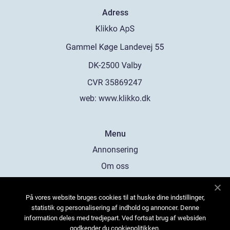
Adress
web:
www.klikko.dk
Menu
Annonsering
Om oss
Cookies
På vores website bruges cookies til at huske dine indstillinger,
Kontakta oss
statistik og personalisering af indhold og annoncer. Denne
Sitemap
information deles med tredjepart. Ved fortsat brug af websiden
godkender du cookiepolitikken.