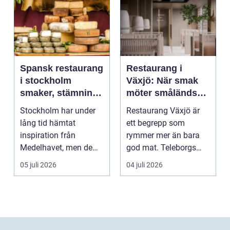
Spansk restaurang
Restaurang i
i stockholm
Växjö: När smak
smaker, stämning
möter småländsk
och smarta val
sjöutsikt
Stockholm har under
Restaurang Växjö är
lång tid hämtat
ett begrepp som
inspiration från
rymmer mer än bara
Medelhavet, men de
god mat. Teleborgs
senaste åren har
slott ...
05 juli 2026
04 juli 2026
spanska res...