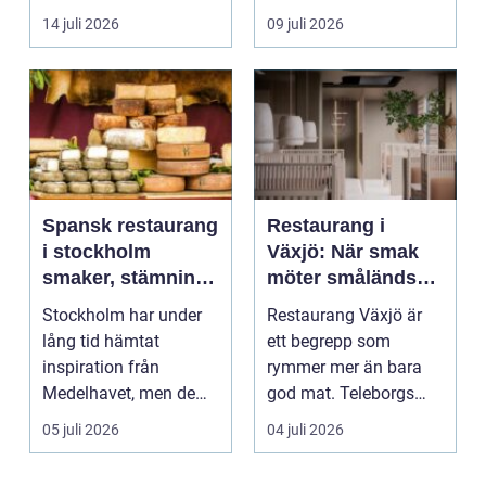
14 juli 2026
09 juli 2026
Spansk restaurang
Restaurang i
i stockholm
Växjö: När smak
smaker, stämning
möter småländsk
och smarta val
sjöutsikt
Stockholm har under
Restaurang Växjö är
lång tid hämtat
ett begrepp som
inspiration från
rymmer mer än bara
Medelhavet, men de
god mat. Teleborgs
senaste åren har
slott ...
05 juli 2026
04 juli 2026
spanska res...