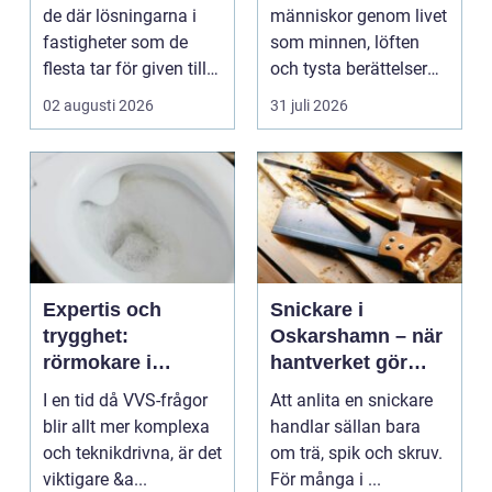
tillgänglighet
de där lösningarna i
människor genom livet
fastigheter som de
som minnen, löften
flesta tar för given tills
och tysta berättelser
den sakna...
nära huden....
02 augusti 2026
31 juli 2026
Expertis och
Snickare i
trygghet:
Oskarshamn – när
rörmokare i
hantverket gör
jämtland
skillnad i vardagen
I en tid då VVS-frågor
Att anlita en snickare
blir allt mer komplexa
handlar sällan bara
och teknikdrivna, är det
om trä, spik och skruv.
viktigare &a...
För många i ...