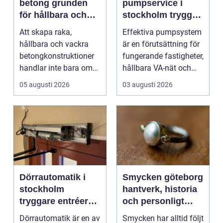
betong grunden
pumpservice i
för hållbara och
stockholm trygg
precisa
drift utan avbrott
Att skapa raka,
Effektiva pumpsystem
konstruktioner
hållbara och vackra
är en förutsättning för
betongkonstruktioner
fungerande fastigheter,
handlar inte bara om
hållbara VA-nät och
rätt betongrecept elle...
trygg hante...
05 augusti 2026
03 augusti 2026
Dörrautomatik i
Smycken göteborg
stockholm
hantverk, historia
tryggare entréer
och personligt
och bättre
uttryck
Dörrautomatik är en av
Smycken har alltid följt