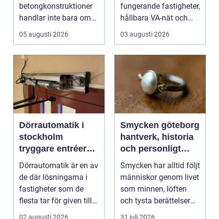
betongkonstruktioner
fungerande fastigheter,
handlar inte bara om
hållbara VA-nät och
rätt betongrecept elle...
trygg hante...
05 augusti 2026
03 augusti 2026
Dörrautomatik i
Smycken göteborg
stockholm
hantverk, historia
tryggare entréer
och personligt
och bättre
uttryck
Dörrautomatik är en av
Smycken har alltid följt
tillgänglighet
de där lösningarna i
människor genom livet
fastigheter som de
som minnen, löften
flesta tar för given tills
och tysta berättelser
den sakna...
nära huden....
02 augusti 2026
31 juli 2026