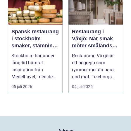
Spansk restaurang
Restaurang i
i stockholm
Växjö: När smak
smaker, stämning
möter småländsk
och smarta val
sjöutsikt
Stockholm har under
Restaurang Växjö är
lång tid hämtat
ett begrepp som
inspiration från
rymmer mer än bara
Medelhavet, men de
god mat. Teleborgs
senaste åren har
slott ...
05 juli 2026
04 juli 2026
spanska res...
Adress