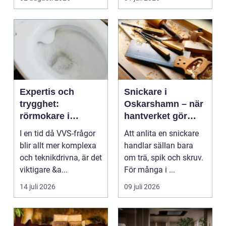
Expertis och
Snickare i
trygghet:
Oskarshamn – när
rörmokare i
hantverket gör
jämtland
skillnad i vardagen
I en tid då VVS-frågor
Att anlita en snickare
blir allt mer komplexa
handlar sällan bara
och teknikdrivna, är det
om trä, spik och skruv.
viktigare &a...
För många i ...
14 juli 2026
09 juli 2026