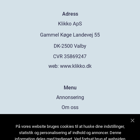
Adress
web:
www.klikko.dk
Menu
Annonsering
Om oss
Cookies
På vores website bruges cookies til at huske dine indstillinger,
Kontakta oss
statistik og personalisering af indhold og annoncer. Denne
Sitemap
information deles med tredjepart. Ved fortsat brug af websiden