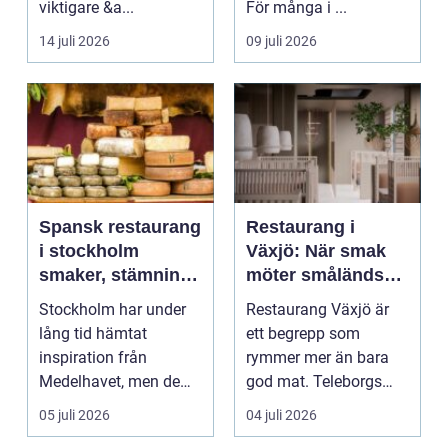
viktigare &a...
För många i ...
14 juli 2026
09 juli 2026
Spansk restaurang
Restaurang i
i stockholm
Växjö: När smak
smaker, stämning
möter småländsk
och smarta val
sjöutsikt
Stockholm har under
Restaurang Växjö är
lång tid hämtat
ett begrepp som
inspiration från
rymmer mer än bara
Medelhavet, men de
god mat. Teleborgs
senaste åren har
slott ...
05 juli 2026
04 juli 2026
spanska res...