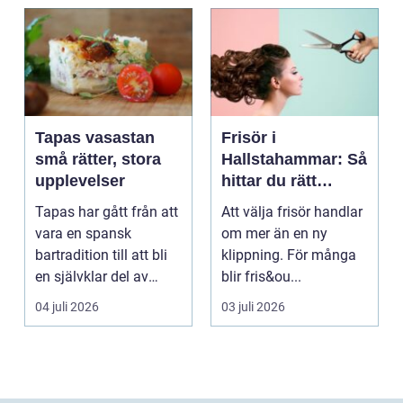
Tapas vasastan
Frisör i
små rätter, stora
Hallstahammar: Så
upplevelser
hittar du rätt
salong för din stil
Tapas har gått från att
Att välja frisör handlar
och vardag
vara en spansk
om mer än en ny
bartradition till att bli
klippning. För många
en självklar del av
blir fris&ou...
Stockholms krog...
04 juli 2026
03 juli 2026