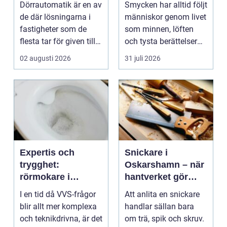
Dörrautomatik är en av
Smycken har alltid följt
tillgänglighet
de där lösningarna i
människor genom livet
fastigheter som de
som minnen, löften
flesta tar för given tills
och tysta berättelser
den sakna...
nära huden....
02 augusti 2026
31 juli 2026
Expertis och
Snickare i
trygghet:
Oskarshamn – när
rörmokare i
hantverket gör
jämtland
skillnad i vardagen
I en tid då VVS-frågor
Att anlita en snickare
blir allt mer komplexa
handlar sällan bara
och teknikdrivna, är det
om trä, spik och skruv.