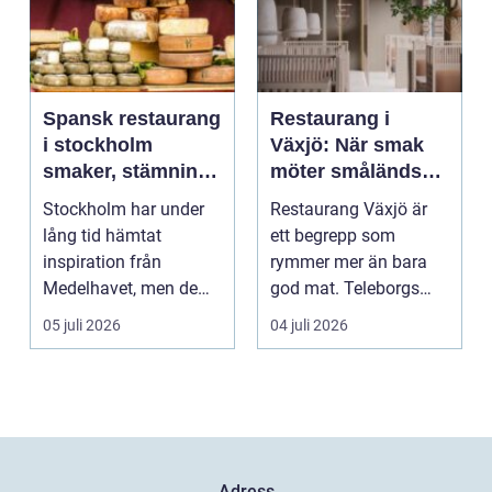
Spansk restaurang
Restaurang i
i stockholm
Växjö: När smak
smaker, stämning
möter småländsk
och smarta val
sjöutsikt
Stockholm har under
Restaurang Växjö är
lång tid hämtat
ett begrepp som
inspiration från
rymmer mer än bara
Medelhavet, men de
god mat. Teleborgs
senaste åren har
slott ...
05 juli 2026
04 juli 2026
spanska res...
Adress