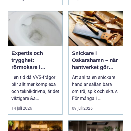
Expertis och
Snickare i
trygghet:
Oskarshamn – när
rörmokare i
hantverket gör
jämtland
skillnad i vardagen
I en tid då VVS-frågor
Att anlita en snickare
blir allt mer komplexa
handlar sällan bara
och teknikdrivna, är det
om trä, spik och skruv.
viktigare &a...
För många i ...
14 juli 2026
09 juli 2026