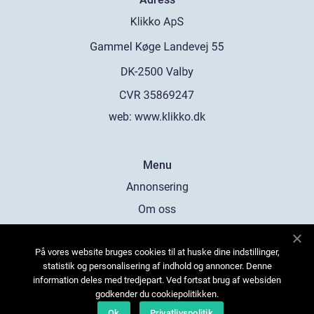
web:
www.klikko.dk
Menu
Annonsering
Om oss
Cookies
På vores website bruges cookies til at huske dine indstillinger,
Kontakta oss
statistik og personalisering af indhold og annoncer. Denne
Sitemap
information deles med tredjepart. Ved fortsat brug af websiden
godkender du cookiepolitikken.
Ok
Privatlivspolitik