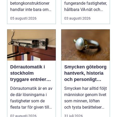
betongkonstruktioner
fungerande fastigheter,
handlar inte bara om
hållbara VA-nät och
rätt betongrecept elle...
trygg hante...
05 augusti 2026
03 augusti 2026
Dörrautomatik i
Smycken göteborg
stockholm
hantverk, historia
tryggare entréer
och personligt
och bättre
uttryck
Dörrautomatik är en av
Smycken har alltid följt
tillgänglighet
de där lösningarna i
människor genom livet
fastigheter som de
som minnen, löften
flesta tar för given tills
och tysta berättelser
den sakna...
nära huden....
02 augusti 2026
31 juli 2026