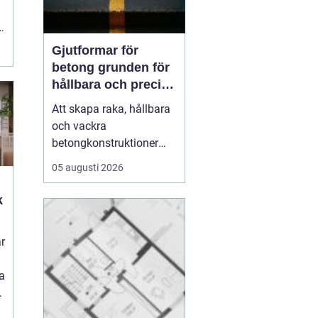
Gjutformar för
betong grunden för
hållbara och precisa
konstruktioner
Att skapa raka, hållbara
och vackra
betongkonstruktioner
handlar inte bara om rätt
05 augusti 2026
betongrecept eller bra
armering. En stor del av
k
resultatet avgörs av
formen.
gjutformar för
r
betong
...
a