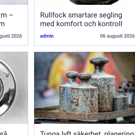
lm –
Rullfock smartare segling
em
med komfort och kontroll
gusti 2026
admin
06 augusti 2026
Tunga lyft säkerhet, planering