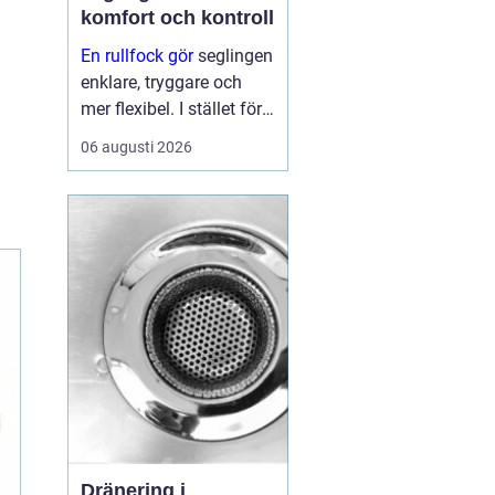
komfort och kontroll
En rullfock gör
seglingen
enklare, tryggare och
mer flexibel. I stället för
att byta försegel varje
06 augusti 2026
gång vinden ökar eller
minskar, kan seglaren
rulla in eller ut seglet
från sittbrunnen. På så
sätt ...
Dränering i