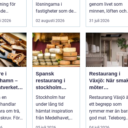
uttryck
ning för
lösningarna i
genom livet som
nde
fastigheter som de
minnen, löften och
er, hållbara
flesta tar för given
tysta berättelser
i 2026
02 augusti 2026
31 juli 2026
ch trygg
tills den sakna...
nära huden....
e i
Spansk
Restaurang i
hamn –
restaurang i
Växjö: När sma
tverket
stockholm
möter
llnad i
smaker,
småländsk
a en
Stockholm har
Restaurang Växjö ä
en
stämning och
sjöutsikt
 handlar
under lång tid
ett begrepp som
smarta val
ara om trä,
hämtat inspiration
rymmer mer än bar
 skruv. För
från Medelhavet,
god mat. Teleborgs
..
men de senaste
slott ...
26
05 juli 2026
04 juli 2026