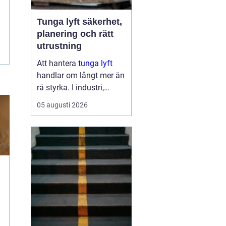
Tunga lyft säkerhet,
planering och rätt
utrustning
Att hantera
tunga lyft
handlar om långt mer än
rå styrka. I industri,
byggprojekt och
05 augusti 2026
infrastruktur kan ett
enda felbeslut leda till
allvarliga skador på
människor, maskiner och
byggnader. Samtidigt ...