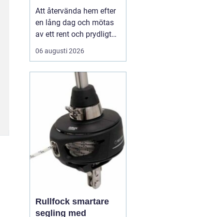
Att återvända hem efter
en lång dag och mötas
av ett rent och prydligt
hem är en känsla som
06 augusti 2026
många av oss strävar
efter. I en hektisk stad
som Stockholm, där tid
är en värdefull resurs,
kan det...
Rullfock smartare
segling med