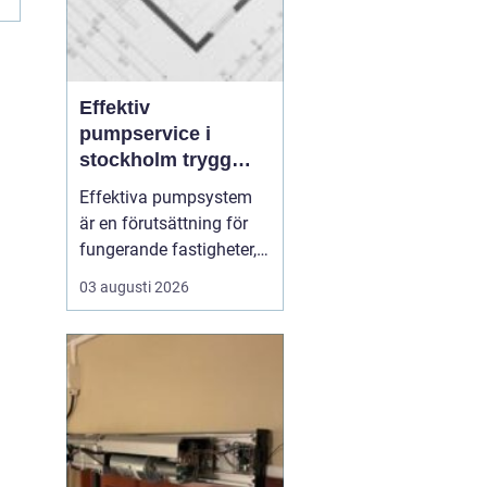
Effektiv
pumpservice i
stockholm trygg
drift utan avbrott
Effektiva pumpsystem
är en förutsättning för
fungerande fastigheter,
hållbara VA-nät och
03 augusti 2026
trygg hantering av både
dricks- och
avloppsvatten. När en
pump stannar oväntat
märks det direkt: vatten
samlas där det inte ska
vara, produktion
avstannar eller ...