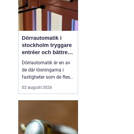
Dörrautomatik i
stockholm tryggare
entréer och bättre
tillgänglighet
Dörrautomatik är en av
de där lösningarna i
fastigheter som de flesta
tar för given tills den
02 augusti 2026
saknas eller slutar
fungera. I trapphus,
vårdlokaler, kontor och
butiker gör automatiska
dörrar vardagen enklare,
särskilt för personer med