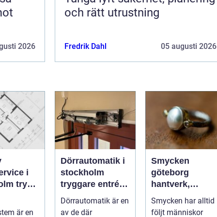
mot
och rätt utrustning
gusti 2026
Fredrik Dahl
05 augusti 2026
v
Dörrautomatik i
Smycken
rvice i
stockholm
göteborg
 trygg
tryggare entréer
hantverk,
tan
och bättre
historia och
a
Dörrautomatik är en
Smycken har alltid
tillgänglighet
personligt
tem är en
av de där
följt människor