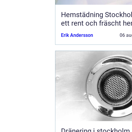
Hemstädning Stockho
ett rent och fräscht h
Erik Andersson
06 au
Dränering i stockholm så