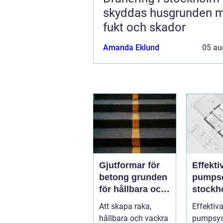
skyddas husgrunden 
fukt och skador
Amanda Eklund
05 au
Gjutformar för
Effekti
betong grunden
pumpse
för hållbara och
stockholm
precisa
drift u
Att skapa raka,
Effektiv
konstruktioner
avbrott
hållbara och vackra
pumpsys