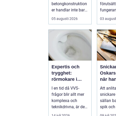
betongkonstruktion
förutsätt
er handlar inte bara
fungera
om rätt
fastighet
05 augusti 2026
03 august
betongrecept elle...
VA-nät o
hante...
Expertis och
Snickar
trygghet:
Oskars
rörmokare i
när han
jämtland
gör ski
I en tid då VVS-
Att anlit
vardag
frågor blir allt mer
snickare
komplexa och
sällan b
teknikdrivna, är det
spik och
viktigare &a...
många i .
14 juli 2026
09 juli 20