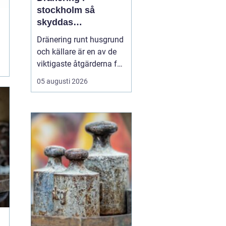
stockholm så
skyddas
husgrunden mot
Dränering runt husgrund
fukt och skador
och källare är en av de
viktigaste åtgärderna för
att skydda en fastighet
05 augusti 2026
på lång sikt. I
Stockholm, där
markförhållanden, äldre
bebyggelse och kraftiga
regn skapar extra
påfrestningar, kan en
genomtänkt dränering
vara skillna...