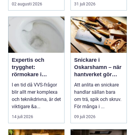
den sakna...
nära huden....
02 augusti 2026
31 juli 2026
Expertis och
Snickare i
trygghet:
Oskarshamn – när
rörmokare i
hantverket gör
jämtland
skillnad i vardagen
I en tid då VVS-frågor
Att anlita en snickare
blir allt mer komplexa
handlar sällan bara
och teknikdrivna, är det
om trä, spik och skruv.
viktigare &a...
För många i ...
14 juli 2026
09 juli 2026