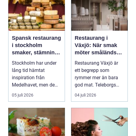
Spansk restaurang
Restaurang i
i stockholm
Växjö: När smak
smaker, stämning
möter småländsk
och smarta val
sjöutsikt
Stockholm har under
Restaurang Växjö är
lång tid hämtat
ett begrepp som
inspiration från
rymmer mer än bara
Medelhavet, men de
god mat. Teleborgs
senaste åren har
slott ...
05 juli 2026
04 juli 2026
spanska res...