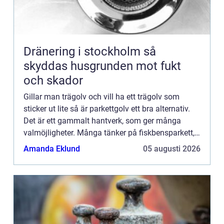
Dränering i stockholm så
skyddas husgrunden mot fukt
och skador
Gillar man trägolv och vill ha ett trägolv som
sticker ut lite så är parkettgolv ett bra alternativ.
Det är ett gammalt hantverk, som ger många
valmöjligheter. Många tänker på fiskbensparkett,
där stavarna är lagda i ett fiskbensmönster. Men
Amanda Eklund
05 augusti 2026
variatio...