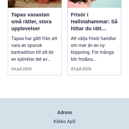
Tapas vasastan
Frisör i
små rätter, stora
Hallstahammar: Så
upplevelser
hittar du rätt
salong för din stil
Tapas har gått från att
Att välja frisör handlar
och vardag
vara en spansk
om mer än en ny
bartradition till att bli
klippning. För många
en självklar del av
blir fris&ou...
Stockholms krog...
04 juli 2026
03 juli 2026
Adress