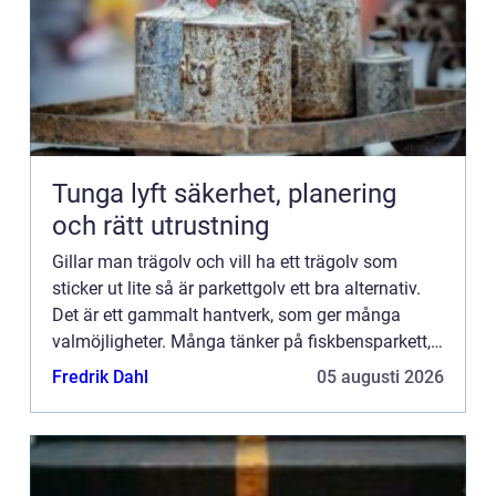
Tunga lyft säkerhet, planering
och rätt utrustning
Gillar man trägolv och vill ha ett trägolv som
sticker ut lite så är parkettgolv ett bra alternativ.
Det är ett gammalt hantverk, som ger många
valmöjligheter. Många tänker på fiskbensparkett,
där stavarna är lagda i ett fiskbensmönster. Men
Fredrik Dahl
05 augusti 2026
variatio...