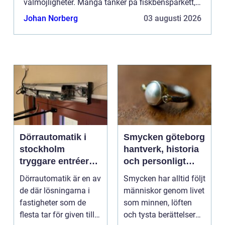
valmöjligheter. Många tänker på fiskbensparkett,
där stavarna är lagda i ett fiskbensmönster. Men
Johan Norberg
03 augusti 2026
variatio...
Dörrautomatik i
Smycken göteborg
stockholm
hantverk, historia
tryggare entréer
och personligt
och bättre
uttryck
Dörrautomatik är en av
Smycken har alltid följt
tillgänglighet
de där lösningarna i
människor genom livet
fastigheter som de
som minnen, löften
flesta tar för given tills
och tysta berättelser