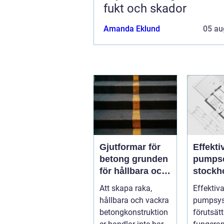
fukt och skador
Amanda Eklund
05 au
Gjutformar för
Effekti
betong grunden
pumpse
för hållbara och
stockholm
precisa
drift u
Att skapa raka,
Effektiv
konstruktioner
avbrott
hållbara och vackra
pumpsys
betongkonstruktion
förutsätt