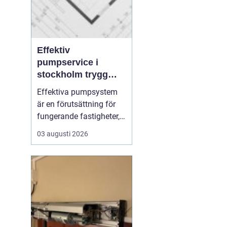
Effektiv
pumpservice i
stockholm trygg
drift utan avbrott
Effektiva pumpsystem
är en förutsättning för
fungerande fastigheter,
hållbara VA-nät och
03 augusti 2026
trygg hantering av både
dricks- och
avloppsvatten. När en
pump stannar oväntat
märks det direkt: vatten
samlas där det inte ska
vara, produktion
avstannar eller ...