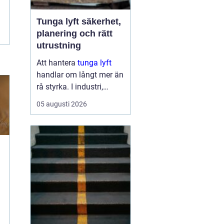
Tunga lyft säkerhet,
planering och rätt
utrustning
Att hantera
tunga lyft
handlar om långt mer än
rå styrka. I industri,
byggprojekt och
05 augusti 2026
infrastruktur kan ett
enda felbeslut leda till
allvarliga skador på
människor, maskiner och
byggnader. Samtidigt ...