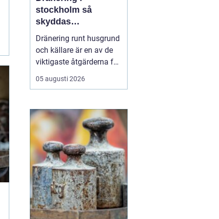
stockholm så
skyddas
husgrunden mot
Dränering runt husgrund
fukt och skador
och källare är en av de
viktigaste åtgärderna för
att skydda en fastighet
05 augusti 2026
på lång sikt. I
Stockholm, där
markförhållanden, äldre
bebyggelse och kraftiga
regn skapar extra
påfrestningar, kan en
genomtänkt dränering
vara skillna...