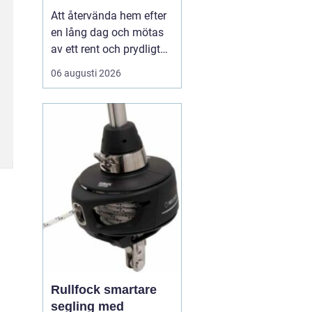
Att återvända hem efter
en lång dag och mötas
av ett rent och prydligt
hem är en känsla som
06 augusti 2026
många av oss strävar
efter. I en hektisk stad
som Stockholm, där tid
är en värdefull resurs,
kan det...
Rullfock smartare
segling med