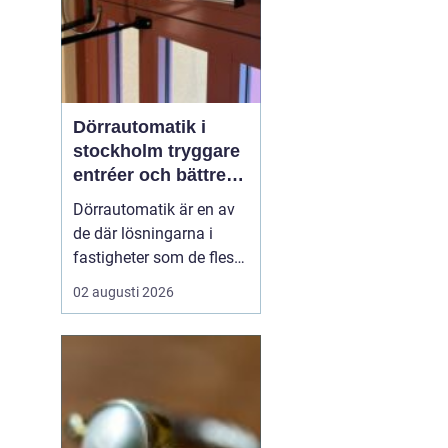
Dörrautomatik i
stockholm tryggare
entréer och bättre
tillgänglighet
Dörrautomatik är en av
de där lösningarna i
fastigheter som de flesta
tar för given tills den
02 augusti 2026
saknas eller slutar
fungera. I trapphus,
vårdlokaler, kontor och
butiker gör automatiska
dörrar vardagen enklare,
särskilt för personer med