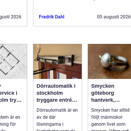
gusti 2026
Fredrik Dahl
05 augusti 2026
v
Dörrautomatik i
Smycken
rvice i
stockholm
göteborg
 trygg
tryggare entréer
hantverk,
tan
och bättre
historia och
a
Dörrautomatik är en
Smycken har alltid
tillgänglighet
personligt
tem är en
av de där
följt människor
uttryck
ning för
lösningarna i
genom livet som