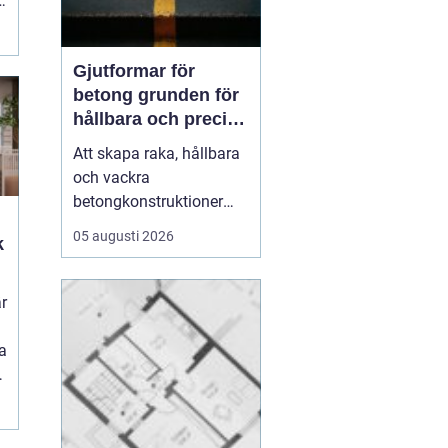
Gjutformar för
betong grunden för
hållbara och precisa
konstruktioner
Att skapa raka, hållbara
och vackra
betongkonstruktioner
handlar inte bara om rätt
05 augusti 2026
k
betongrecept eller bra
armering. En stor del av
resultatet avgörs av
r
formen.
gjutformar för
betong
...
a