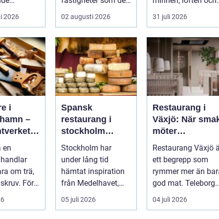
nde
fastigheter som de
minnen, löften och
er, hållbara
flesta tar för given
tysta berättelser
i 2026
02 augusti 2026
31 juli 2026
ch trygg
tills den sakna...
nära huden....
e i
Spansk
Restaurang i
hamn –
restaurang i
Växjö: När sma
tverket
stockholm
möter
llnad i
smaker,
småländsk
a en
Stockholm har
Restaurang Växjö ä
en
stämning och
sjöutsikt
 handlar
under lång tid
ett begrepp som
smarta val
ara om trä,
hämtat inspiration
rymmer mer än bar
 skruv. För
från Medelhavet,
god mat. Teleborgs
..
men de senaste
slott ...
26
05 juli 2026
04 juli 2026
åren har spanska
res...