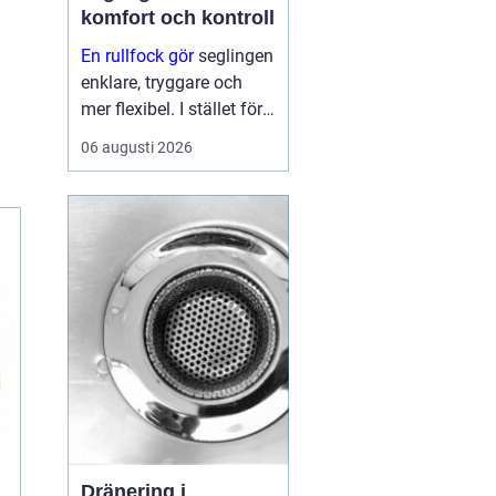
komfort och kontroll
En rullfock gör
seglingen
enklare, tryggare och
mer flexibel. I stället för
att byta försegel varje
06 augusti 2026
gång vinden ökar eller
minskar, kan seglaren
rulla in eller ut seglet
från sittbrunnen. På så
sätt ...
Dränering i