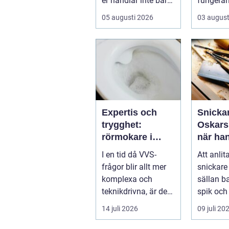
er handlar inte bara
fungera
om rätt
fastighet
05 augusti 2026
03 august
betongrecept elle...
VA-nät o
hante...
Expertis och
Snickar
trygghet:
Oskars
rörmokare i
när han
jämtland
gör ski
I en tid då VVS-
Att anlit
vardag
frågor blir allt mer
snickare
komplexa och
sällan b
teknikdrivna, är det
spik och
viktigare &a...
många i .
14 juli 2026
09 juli 20