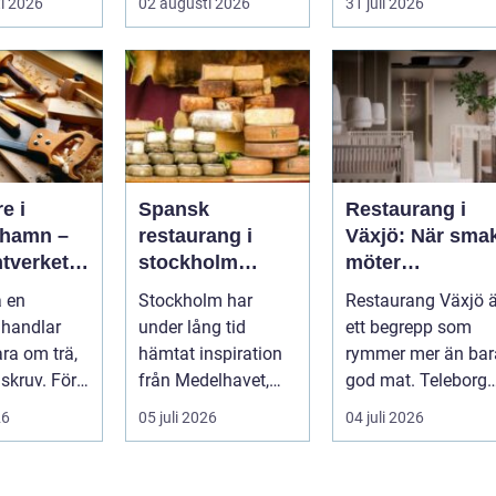
i 2026
02 augusti 2026
31 juli 2026
ch trygg
tills den sakna...
nära huden....
e i
Spansk
Restaurang i
hamn –
restaurang i
Växjö: När sma
tverket
stockholm
möter
llnad i
smaker,
småländsk
a en
Stockholm har
Restaurang Växjö ä
en
stämning och
sjöutsikt
 handlar
under lång tid
ett begrepp som
smarta val
ara om trä,
hämtat inspiration
rymmer mer än bar
 skruv. För
från Medelhavet,
god mat. Teleborgs
..
men de senaste
slott ...
26
05 juli 2026
04 juli 2026
åren har spanska
res...