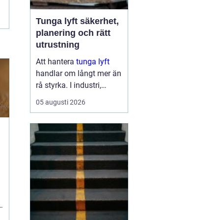
Tunga lyft säkerhet,
planering och rätt
utrustning
Att hantera
tunga lyft
handlar om långt mer än
rå styrka. I industri,
byggprojekt och
05 augusti 2026
infrastruktur kan ett
enda felbeslut leda till
allvarliga skador på
människor, maskiner och
byggnader. Samtidigt ...