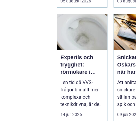
05 augusti 2026
03 august
betongrecept elle...
VA-nät o
hante...
Expertis och
Snickar
trygghet:
Oskars
rörmokare i
när han
jämtland
gör ski
I en tid då VVS-
Att anlit
vardag
frågor blir allt mer
snickare
komplexa och
sällan b
teknikdrivna, är det
spik och
viktigare &a...
många i .
14 juli 2026
09 juli 20