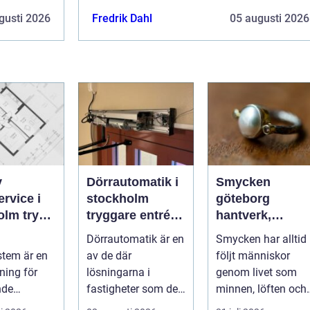
gusti 2026
Fredrik Dahl
05 augusti 2026
v
Dörrautomatik i
Smycken
rvice i
stockholm
göteborg
 trygg
tryggare entréer
hantverk,
tan
och bättre
historia och
a
Dörrautomatik är en
Smycken har alltid
tillgänglighet
personligt
tem är en
av de där
följt människor
uttryck
ning för
lösningarna i
genom livet som
nde
fastigheter som de
minnen, löften och
er, hållbara
flesta tar för given
tysta berättelser