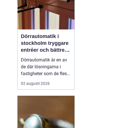
Dörrautomatik i
stockholm tryggare
entréer och bättre
tillgänglighet
Dörrautomatik är en av
de där lösningarna i
fastigheter som de flesta
tar för given tills den
02 augusti 2026
saknas eller slutar
fungera. I trapphus,
vårdlokaler, kontor och
butiker gör automatiska
dörrar vardagen enklare,
särskilt för personer med