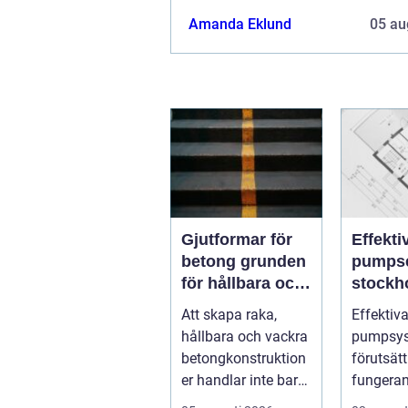
Amanda Eklund
05 au
Gjutformar för
Effekti
betong grunden
pumpse
för hållbara och
stockholm
precisa
drift u
Att skapa raka,
Effektiv
konstruktioner
avbrott
hållbara och vackra
pumpsys
betongkonstruktion
förutsätt
er handlar inte bara
fungera
om rätt
fastighet