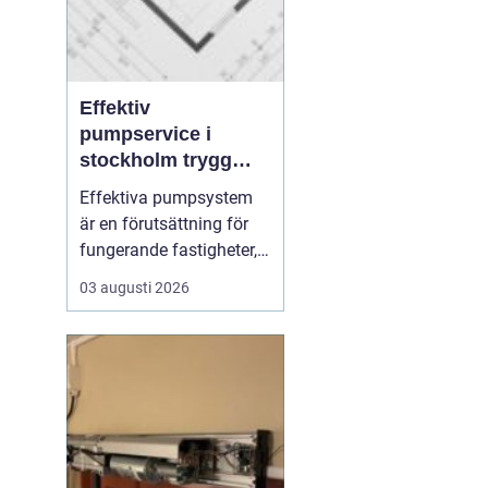
Effektiv
pumpservice i
stockholm trygg
drift utan avbrott
Effektiva pumpsystem
är en förutsättning för
fungerande fastigheter,
hållbara VA-nät och
03 augusti 2026
trygg hantering av både
dricks- och
avloppsvatten. När en
pump stannar oväntat
märks det direkt: vatten
samlas där det inte ska
vara, produktion
avstannar eller ...