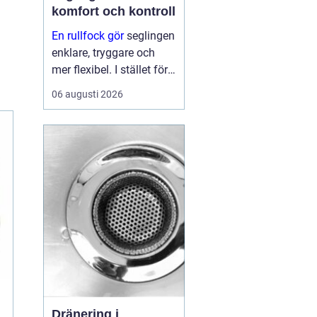
komfort och kontroll
En rullfock gör
seglingen
enklare, tryggare och
mer flexibel. I stället för
att byta försegel varje
06 augusti 2026
gång vinden ökar eller
minskar, kan seglaren
rulla in eller ut seglet
från sittbrunnen. På så
sätt ...
Dränering i