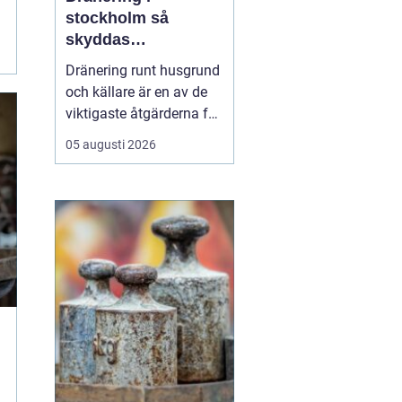
stockholm så
skyddas
husgrunden mot
Dränering runt husgrund
fukt och skador
och källare är en av de
viktigaste åtgärderna för
att skydda en fastighet
05 augusti 2026
på lång sikt. I
Stockholm, där
markförhållanden, äldre
bebyggelse och kraftiga
regn skapar extra
påfrestningar, kan en
genomtänkt dränering
vara skillna...