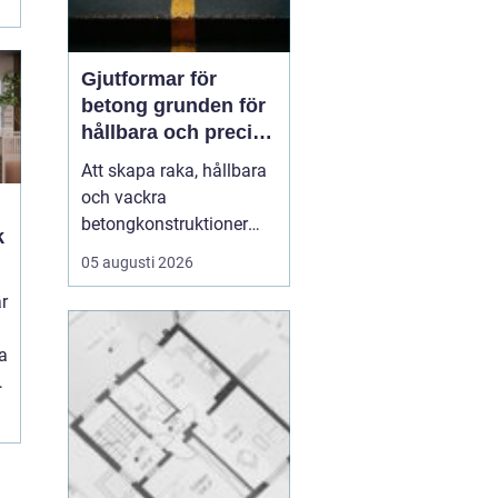
Gjutformar för
betong grunden för
hållbara och precisa
konstruktioner
Att skapa raka, hållbara
och vackra
betongkonstruktioner
k
handlar inte bara om rätt
05 augusti 2026
betongrecept eller bra
r
armering. En stor del av
resultatet avgörs av
a
formen.
gjutformar för
betong
...