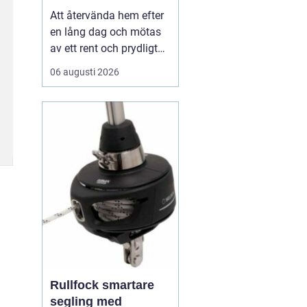
Att återvända hem efter
en lång dag och mötas
av ett rent och prydligt
hem är en känsla som
06 augusti 2026
många av oss strävar
efter. I en hektisk stad
som Stockholm, där tid
är en värdefull resurs,
kan det...
Rullfock smartare
segling med