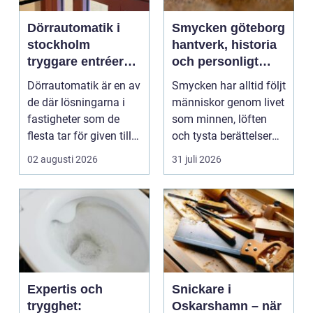
Dörrautomatik i
Smycken göteborg
stockholm
hantverk, historia
tryggare entréer
och personligt
och bättre
uttryck
Dörrautomatik är en av
Smycken har alltid följt
tillgänglighet
de där lösningarna i
människor genom livet
fastigheter som de
som minnen, löften
flesta tar för given tills
och tysta berättelser
den sakna...
nära huden....
02 augusti 2026
31 juli 2026
Expertis och
Snickare i
trygghet:
Oskarshamn – när