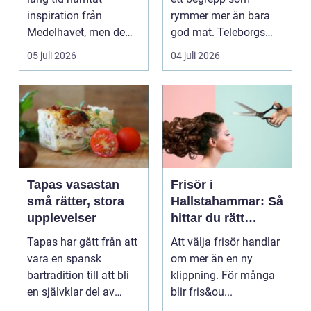
inspiration från
rymmer mer än bara
Medelhavet, men de
god mat. Teleborgs
senaste åren har
slott ...
05 juli 2026
04 juli 2026
spanska res...
Tapas vasastan
Frisör i
små rätter, stora
Hallstahammar: Så
upplevelser
hittar du rätt
salong för din stil
Tapas har gått från att
Att välja frisör handlar
och vardag
vara en spansk
om mer än en ny
bartradition till att bli
klippning. För många
en självklar del av
blir fris&ou...
Stockholms krog...