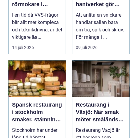
rörmokare i
hantverket gör
jämtland
skillnad i vardagen
I en tid då VVS-frågor
Att anlita en snickare
blir allt mer komplexa
handlar sällan bara
och teknikdrivna, är det
om trä, spik och skruv.
viktigare &a...
För många i ...
14 juli 2026
09 juli 2026
Spansk restaurang
Restaurang i
i stockholm
Växjö: När smak
smaker, stämning
möter småländsk
och smarta val
sjöutsikt
Stockholm har under
Restaurang Växjö är
lång tid hämtat
ett begrepp som