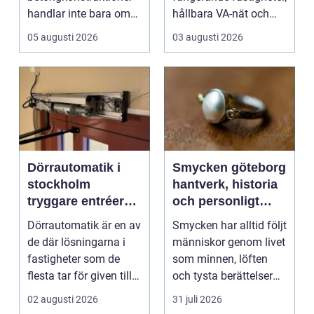
handlar inte bara om
hållbara VA-nät och
rätt betongrecept elle...
trygg hante...
05 augusti 2026
03 augusti 2026
Dörrautomatik i
Smycken göteborg
stockholm
hantverk, historia
tryggare entréer
och personligt
och bättre
uttryck
Dörrautomatik är en av
Smycken har alltid följt
tillgänglighet
de där lösningarna i
människor genom livet
fastigheter som de
som minnen, löften
flesta tar för given tills
och tysta berättelser
den sakna...
nära huden....
02 augusti 2026
31 juli 2026