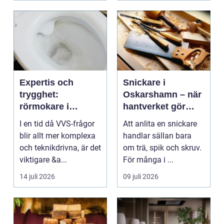
Expertis och
Snickare i
trygghet:
Oskarshamn – när
rörmokare i
hantverket gör
jämtland
skillnad i vardagen
I en tid då VVS-frågor
Att anlita en snickare
blir allt mer komplexa
handlar sällan bara
och teknikdrivna, är det
om trä, spik och skruv.
viktigare &a...
För många i ...
14 juli 2026
09 juli 2026