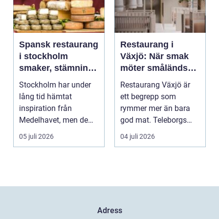
Spansk restaurang
Restaurang i
i stockholm
Växjö: När smak
smaker, stämning
möter småländsk
och smarta val
sjöutsikt
Stockholm har under
Restaurang Växjö är
lång tid hämtat
ett begrepp som
inspiration från
rymmer mer än bara
Medelhavet, men de
god mat. Teleborgs
senaste åren har
slott ...
05 juli 2026
04 juli 2026
spanska res...
Adress