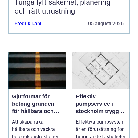
Tunga lyft säkerhet, planering
och rätt utrustning
Fredrik Dahl
05 augusti 2026
Gjutformar för
Effektiv
betong grunden
pumpservice i
för hållbara och
stockholm trygg
precisa
drift utan avbrott
Att skapa raka,
Effektiva pumpsystem
konstruktioner
hållbara och vackra
är en förutsättning för
betongkonstruktioner
fungerande fastigheter,