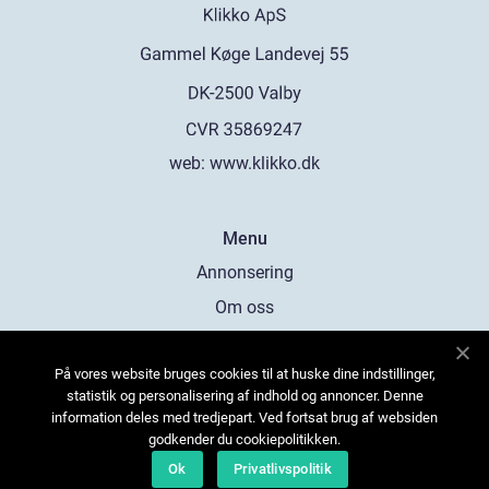
web:
www.klikko.dk
Menu
Annonsering
Om oss
Cookies
På vores website bruges cookies til at huske dine indstillinger,
Kontakta oss
statistik og personalisering af indhold og annoncer. Denne
Sitemap
information deles med tredjepart. Ved fortsat brug af websiden
godkender du cookiepolitikken.
Ok
Privatlivspolitik