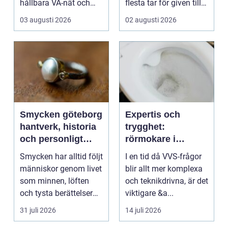
hållbara VA-nät och
flesta tar för given tills
trygg hante...
den sakna...
03 augusti 2026
02 augusti 2026
Smycken göteborg
Expertis och
hantverk, historia
trygghet:
och personligt
rörmokare i
uttryck
jämtland
Smycken har alltid följt
I en tid då VVS-frågor
människor genom livet
blir allt mer komplexa
som minnen, löften
och teknikdrivna, är det
och tysta berättelser
viktigare &a...
nära huden....
31 juli 2026
14 juli 2026