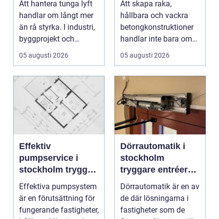
Att hantera tunga lyft
Att skapa raka,
konstruktioner
handlar om långt mer
hållbara och vackra
än rå styrka. I industri,
betongkonstruktioner
byggprojekt och
handlar inte bara om
infrastruktur ...
rätt betongrecept elle...
05 augusti 2026
05 augusti 2026
Effektiv
Dörrautomatik i
pumpservice i
stockholm
stockholm trygg
tryggare entréer
drift utan avbrott
och bättre
Effektiva pumpsystem
Dörrautomatik är en av
tillgänglighet
är en förutsättning för
de där lösningarna i
fungerande fastigheter,
fastigheter som de