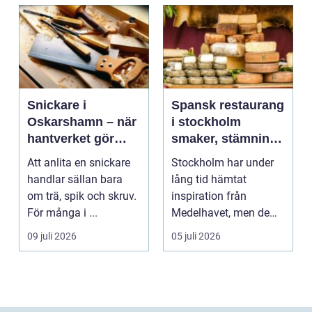
Snickare i
Spansk restaurang
Oskarshamn – när
i stockholm
hantverket gör
smaker, stämning
skillnad i vardagen
och smarta val
Att anlita en snickare
Stockholm har under
handlar sällan bara
lång tid hämtat
om trä, spik och skruv.
inspiration från
För många i ...
Medelhavet, men de
senaste åren har
09 juli 2026
05 juli 2026
spanska res...