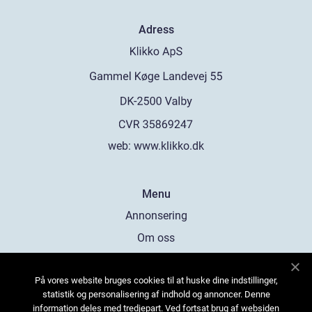
Adress
web:
www.klikko.dk
Menu
Annonsering
Om oss
Cookies
På vores website bruges cookies til at huske dine indstillinger,
Kontakta oss
statistik og personalisering af indhold og annoncer. Denne
Sitemap
information deles med tredjepart. Ved fortsat brug af websiden