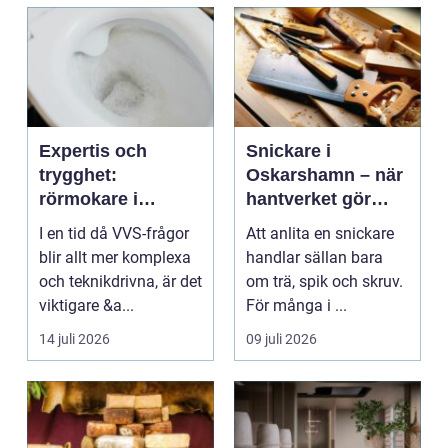
Expertis och
Snickare i
trygghet:
Oskarshamn – när
rörmokare i
hantverket gör
jämtland
skillnad i vardagen
I en tid då VVS-frågor
Att anlita en snickare
blir allt mer komplexa
handlar sällan bara
och teknikdrivna, är det
om trä, spik och skruv.
viktigare &a...
För många i ...
14 juli 2026
09 juli 2026