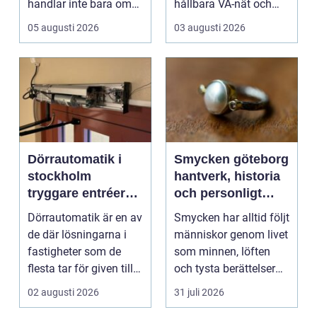
handlar inte bara om
hållbara VA-nät och
rätt betongrecept elle...
trygg hante...
05 augusti 2026
03 augusti 2026
Dörrautomatik i
Smycken göteborg
stockholm
hantverk, historia
tryggare entréer
och personligt
och bättre
uttryck
Dörrautomatik är en av
Smycken har alltid följt
tillgänglighet
de där lösningarna i
människor genom livet
fastigheter som de
som minnen, löften
flesta tar för given tills
och tysta berättelser
den sakna...
nära huden....
02 augusti 2026
31 juli 2026