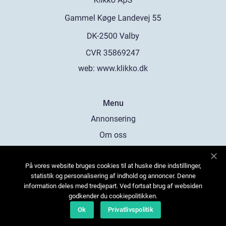
web:
www.klikko.dk
Menu
Annonsering
Om oss
Cookies
På vores website bruges cookies til at huske dine indstillinger,
Kontakta oss
statistik og personalisering af indhold og annoncer. Denne
Sitemap
information deles med tredjepart. Ved fortsat brug af websiden
godkender du cookiepolitikken.
Ok
Privatlivspolitik