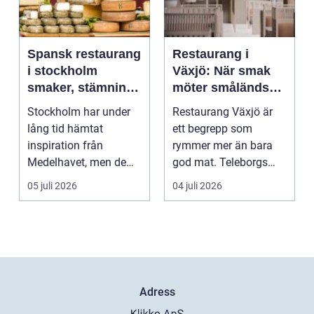
Spansk restaurang
Restaurang i
i stockholm
Växjö: När smak
smaker, stämning
möter småländsk
och smarta val
sjöutsikt
Stockholm har under
Restaurang Växjö är
lång tid hämtat
ett begrepp som
inspiration från
rymmer mer än bara
Medelhavet, men de
god mat. Teleborgs
senaste åren har
slott ...
05 juli 2026
04 juli 2026
spanska res...
Adress