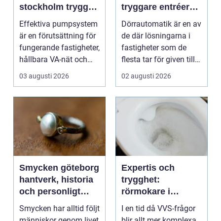
stockholm trygg
tryggare entréer
drift utan avbrott
och bättre
Effektiva pumpsystem
Dörrautomatik är en av
tillgänglighet
är en förutsättning för
de där lösningarna i
fungerande fastigheter,
fastigheter som de
hållbara VA-nät och
flesta tar för given tills
trygg hante...
den sakna...
03 augusti 2026
02 augusti 2026
Smycken göteborg
Expertis och
hantverk, historia
trygghet:
och personligt
rörmokare i
uttryck
jämtland
Smycken har alltid följt
I en tid då VVS-frågor
människor genom livet
blir allt mer komplexa