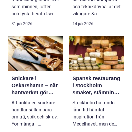
som minnen, löften
och teknikdrivna, är det
och tysta berättelser
viktigare &a...
nära huden....
31 juli 2026
14 juli 2026
Snickare i
Spansk restaurang
Oskarshamn – när
i stockholm
hantverket gör
smaker, stämning
skillnad i vardagen
och smarta val
Att anlita en snickare
Stockholm har under
handlar sällan bara
lång tid hämtat
om trä, spik och skruv.
inspiration från
För många i ...
Medelhavet, men de
senaste åren har