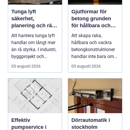
Tunga lyft
Gjutformar för
säkerhet,
betong grunden
planering och rätt
för hållbara och
utrustning
precisa
Att hantera tunga lyft
Att skapa raka,
konstruktioner
handlar om långt mer
hållbara och vackra
än rå styrka. I industri,
betongkonstruktioner
byggprojekt och
handlar inte bara om
infrastruktur ...
rätt betongrecept elle...
05 augusti 2026
05 augusti 2026
Effektiv
Dörrautomatik i
pumpservice i
stockholm